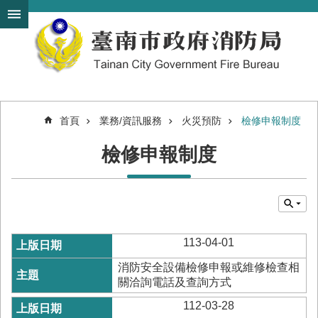
搜
跳到主要內容區塊
尋
進
階
搜
尋
首頁
業務/資訊服務
火災預防
檢修申報制度
機
檢修申報制度
關
簡
介
訊
息
發
113-04-01
布
消防安全設備檢修申報或維修檢查相
便
關洽詢電話及查詢方式
民
112-03-28
服