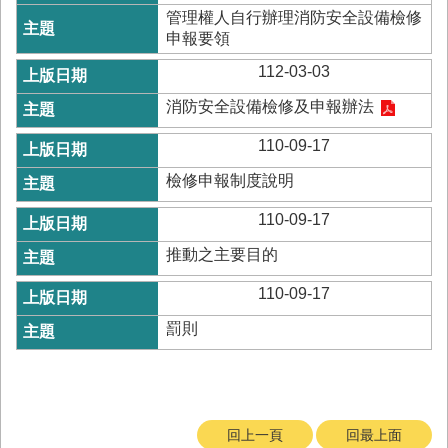
務
管理權人自行辦理消防安全設備檢修
申報要領
業
務/
112-03-03
資
消防安全設備檢修及申報辦法
訊
服
110-09-17
務
檢修申報制度說明
消
防
110-09-17
宣
導
推動之主要目的
民
110-09-17
力
罰則
園
地
接
受
贈
回上一頁
回最上面