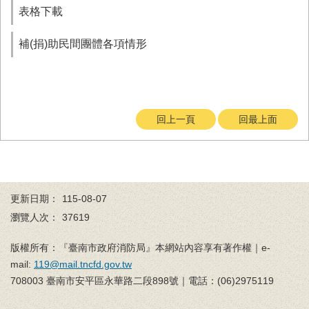
務
表格下載
業
補(捐)助民間團體各項情形
務/
資
訊
服
務
回上一頁
回最上面
消
防
宣
導
更新日期：
115-08-07
民
力
瀏覽人次：
37619
園
地
版權所有：『臺南市政府消防局』本網站內容享有著作權｜e-
mail:
119@mail.tncfd.gov.tw
接
708003 臺南市安平區永華路二段898號｜電話：(06)2975119
受
贈