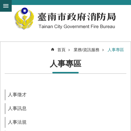
搜
跳到主要內容區塊
尋
進
階
搜
尋
首頁
業務/資訊服務
人事專區
機
人事專區
關
簡
介
訊
息
人事徵才
發
布
人事訊息
便
民
人事法規
服