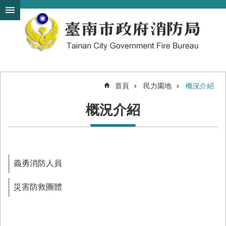
搜
跳到主要內容區塊
尋
進
階
搜
尋
首頁
民力園地
概況介紹
機
概況介紹
關
簡
介
訊
息
義勇消防人員
發
布
災害防救團體
便
民
服