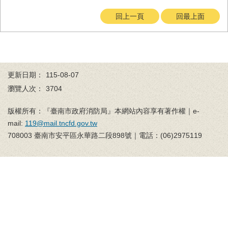
務
回上一頁
回最上面
業
務/
資
訊
服
更新日期：
115-08-07
務
瀏覽人次：
3704
消
防
版權所有：『臺南市政府消防局』本網站內容享有著作權｜e-
宣
mail:
119@mail.tncfd.gov.tw
導
708003 臺南市安平區永華路二段898號｜電話：(06)2975119
民
力
園
地
接
受
贈