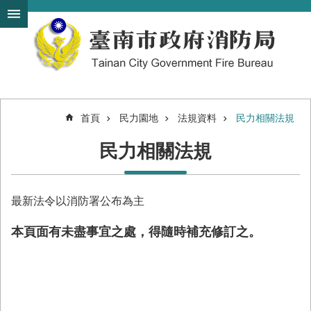
搜
跳到主要內容區塊
尋
進
階
搜
尋
首頁
民力園地
法規資料
民力相關法規
機
民力相關法規
關
簡
介
最新法令以消防署公布為主
訊
息
本頁面有未盡事宜之處，得隨時補充修訂之。
發
布
便
民
服