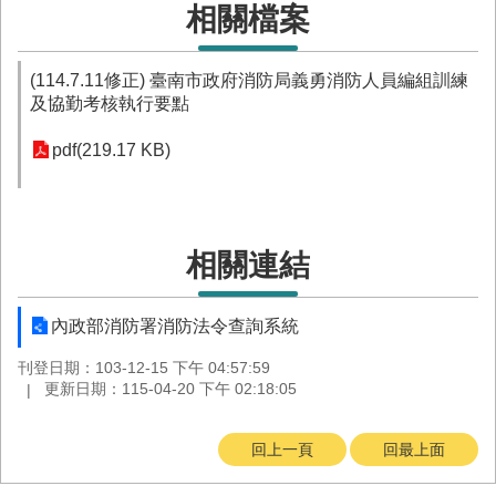
務
相關檔案
業
務/
(114.7.11修正) 臺南市政府消防局義勇消防人員編組訓練
資
及協勤考核執行要點
訊
服
pdf(219.17 KB)
務
消
防
宣
相關連結
導
民
內政部消防署消防法令查詢系統
力
刊登日期：103-12-15 下午 04:57:59
園
更新日期：115-04-20 下午 02:18:05
地
接
回上一頁
回最上面
受
贈