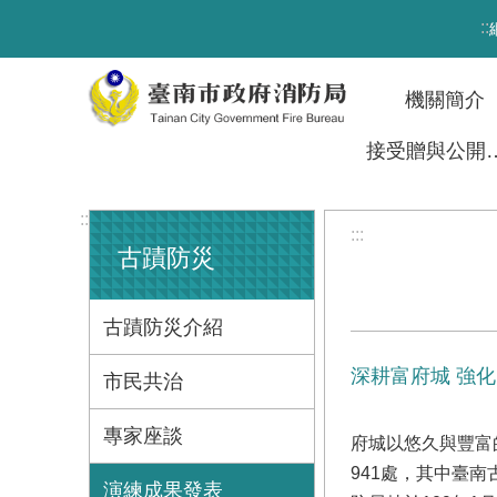
跳到主要內容區塊
:::
機關簡介
接受贈與
:::
:::
古蹟防災
古蹟防災介紹
深耕富府城 強
市民共治
專家座談
府城以悠久與豐富
941處，其中臺
演練成果發表