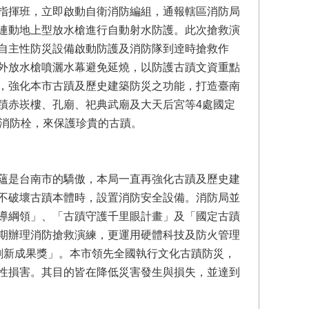
指揮班，立即啟動自衛消防編組，通報轄區消防局
連動地上型放水槍進行自動射水防護。此次搶救演
自主性防災設備啟動防護及消防隊到逹時搶救作
外放水槍噴灑水幕避免延燒，以防護古蹟文資重點
，強化本市古蹟及歷史建築防災之功能，打造臺南
蹟赤崁樓、孔廟、祀典武廟及大天后宮等4處國定
的消防栓，來保護珍貴的古蹟。
蘊是台南市的驕傲，本局一直再強化古蹟及歷史建
不破壞古蹟本體時，設置消防安全設備。消防局並
導綱領」、「古蹟守護千里眼計畫」及「國定古蹟
期辦理消防搶救演練，更運用硬體科技及防火管理
創新成果獎」。本市領先全國執行文化古蹟防災，
性損害。其目的皆在降低災害發生與損失，並達到