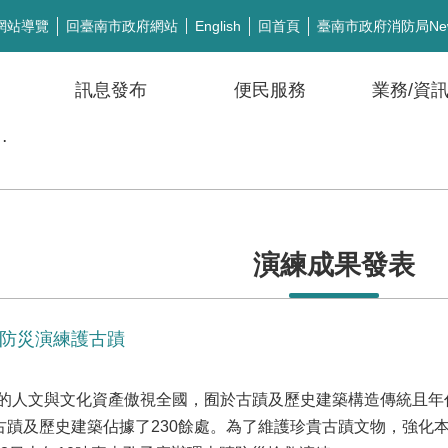
網站導覽
回臺南市政府網站
回首頁
臺南市政府消防局Ne
English
訊息發布
便民服務
業務/資
公開徵信
演練成果發表
化防災演練護古蹟
的人文與文化資產傲視全國，囿於古蹟及歷史建築構造傳統且年
南古蹟及歷史建築佔據了230餘處。為了維護珍貴古蹟文物，強