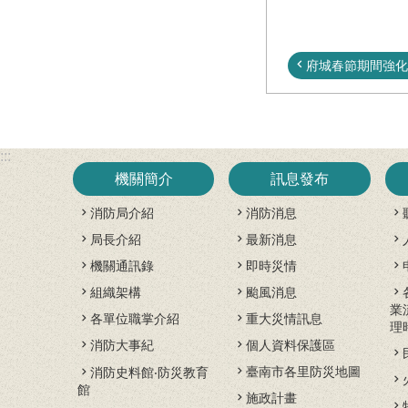
府城春節期間強化古
:::
機關簡介
訊息發布
消防局介紹
消防消息
局長介紹
最新消息
機關通訊錄
即時災情
組織架構
颱風消息
業
各單位職掌介紹
重大災情訊息
理
消防大事紀
個人資料保護區
臺南市各里防災地圖
消防史料館‧防災教育
館
施政計畫