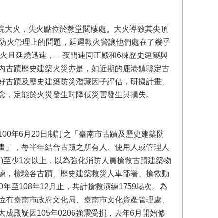
聖母院大火，失火點位於教堂閣樓處。大火導致其尖頂
露防火管理上的問題，延遲報火警讓他們處在了幾乎
大火且延燒迅速，一夜間連同正殿和6棟歷史建築與
內古蹟歷史建築火災亦是，如近期的鹿港鎮縣定古
好古蹟及歷史建築防災潛藏因子評估，研擬計畫、
念，定能於火災發生时降低災害發生與損失。
00年6月20日制訂之「臺南市古蹟及歷史建築防
畫」，每半年結合古蹟之所有人、使用人或管理人
9處)至少1次以上，以為強化消防人員搶救古蹟建築物
練，檢驗各古蹟、歷史建築救災人車部署、搶救動
至108年12月止，共計搶救演練1759場次。為
位有臺南市政府文化局、臺南市文化資產管理處、
殿疑因105年0206強震受損，去年6月開始修