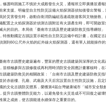
，修護時因施工不慎於大成殿發生火災，通報班立即廣播並通報
前來支援。明倫堂自主性防災設備火焰探測器偵知後發出警報，
員於災害發生時，啟動自衛消防編組迅速疏散遊客與文物搶救、
備配置之火焰探測器於偵測古蹟附近有火源產生時，即可開啟室
滅火的目的。本局依「臺南市古蹟及歷史建築防救災指導綱領」
，特推動國定古蹟設置示範性自主防災設備中程計畫，在國定古
偵測到60公尺外火焰的紅外線火焰探測器，還有單人就能操作
臺南市古蹟歷史建築遍布，豐富的歷史古蹟建築與深厚的文化底
，並積極參與古蹟修復或再利用時消防安全因應計畫審核時，在
古蹟建築防救災的相關政策：「台南市古蹟及歷史建築防救災指
並於赤嵌樓、孔廟、武廟及大天后宮設置自主性防災設施，且定
國的文化古蹟防災體系，榮獲第4屆台灣健康城市「城市安全類
，提升古蹟整體防災能力，以避免發生火災造成不可回復之破壞
推展之成效，使古蹟能達永續保存之重要目的。