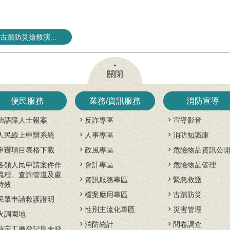
蹟防災搶救演...
關閉
便民服務
業務/資訊服務
消防宣導
聽語障人士報案
反詐專區
宣導影音
人民線上申辦系統
人事專區
消防知識庫
申辦項目表格下載
政風專區
危險物品資訊公
各類人民申請案件作
會計專區
危險物品管理
流程、查詢管道及處
資訊服務專區
緊急救護
時效
檔案應用專區
古蹟防災
民眾申請救護證明
性別主流化專區
災害管理
火調園地
消防統計
問卷調查
特定工廠登記與未登