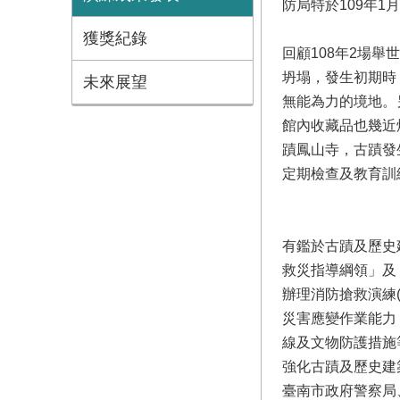
防局特於109年1
獲獎紀錄
回顧108年2場舉
坍塌，發生初期時
未來展望
無能為力的境地。
館內收藏品也幾近
蹟鳳山寺，古蹟發
定期檢查及教育訓
有鑑於古蹟及歷史
救災指導綱領」及
辦理消防搶救演練(
災害應變作業能力
線及文物防護措施等
強化古蹟及歷史建
臺南市政府警察局