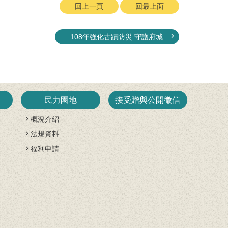
回上一頁
回最上面
108年強化古蹟防災 守護府城...
民力園地
接受贈與公開徵信
概況介紹
法規資料
開
福利申請