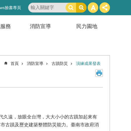
搜
ws臉書專頁
尋
訊服務
消防宣導
民力園地
首頁
消防宣導
古蹟防災
演練成果發表
代久遠，放眼全台灣，大大小小的古蹟加起來有
化本市古蹟及歷史建築整體防災能力。臺南市政府消