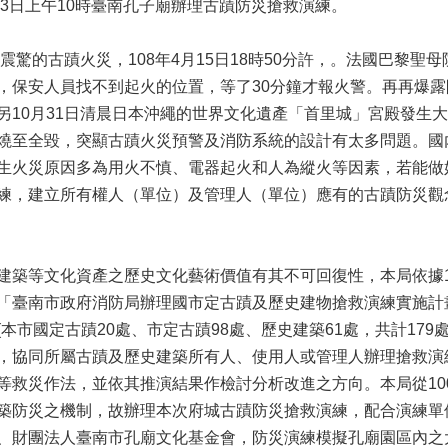
月3日上午10時臺南孔子廟辦理古蹟防災搶救演練。
世震驚的古蹟火災，108年4月15日18時50分許，。法國巴黎
，保安人員找不到起火的位置，等了30分鐘才報火警。再再爆
另10月31日清晨日本沖繩的世界文化遺產「首里城」宮殿發生
燒至全毀，突顯古蹟火災預警及消防系統的設計有太多問題。國
生火災原因多為用火不慎、電器起火和人為縱火等因素，若能做
練，建立所有權人（單位）及管理人（單位）應有的古蹟防災觀
建築等文化資產之歷史文化藝術價值有其不可回復性，本局依據1
「臺南市政府消防局辦理國市定古蹟及歷史建物搶救演練實施計
本市國定古蹟20處、市定古蹟98處、歷史建築61處，共計17
，協同所屬古蹟及歷史建築所有人、使用人或管理人辦理搶救演
救災作法，並依其推演結果作檢討分析改進之方向。本局從100年
築防災之機制，故辦理本次府城古蹟防災搶救演練，配合演練單
、財團法人臺南市孔廟文化基金會，防災演練模擬孔廟園區內之大成