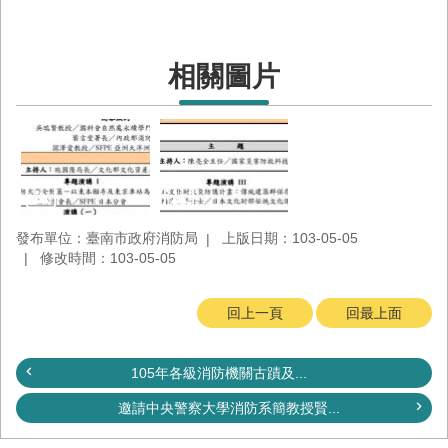
務
業
務/
相關圖片
資
訊
服
務
消
防
宣
發布單位：臺南市政府消防局
上版日期：103-05-05
導
修改時間：103-05-05
民
力
回上一頁
回最上面
園
地
105年各級消防機關古蹟及...
接
邀請中央警察大學消防系簡教授賢...
受
贈