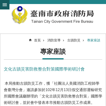
搜
跳到主要內容區塊
尋
進
階
搜
尋
首頁
消防宣導
古蹟防災
專家座談
機
專家座談
關
簡
介
文化古蹟災害防救整合對策國際學術研討會
訊
息
發
本局推動古蹟防災工作，獲「社團法人美國消防工程師學
布
會臺灣分會」邀請參加於102年12月13日假交通部運輸研究
便
所國際會議廳辦理的「文化古蹟災害防救整合對策」國際學
民
術研討會，並於會中發表本市推動古蹟防災工作成果。
服