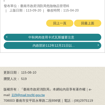
與
發布單位：臺南市政府消防局危險物品管理科
公
上版日期：113-09-20
修改時間：115-04-20
開
徵
信
回上一頁
回最上面
網
中秋烤肉使用卡式瓦斯爐要注意
站
導
內政部於112年12月21日以...
覽
回
臺
南
市
更新日期：
115-08-10
政
瀏覽人次：
519
府
網
版權所有：『臺南市政府消防局』本網站內容享有著作權｜e-
站
mail:
119@mail.tncfd.gov.tw
708003 臺南市安平區永華路二段898號｜電話：(06)2975119
English