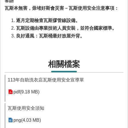
客語
務
瓦斯本無害，毋堵好斯會災害－瓦斯使用安全注意事項：
業
務/
逐月定期檢查瓦斯摎管線設備。
資
瓦斯設備由專業技術人員安裝，並符合國家標準。
訊
良好通風：瓦斯桶最好放屋外背。
服
務
消
防
相關檔案
宣
導
113年自助洗衣店瓦斯使用安全宣導單
民
力
pdf(9.18 MB)
園
地
瓦斯使用安全須知
接
受
png(4.03 MB)
贈