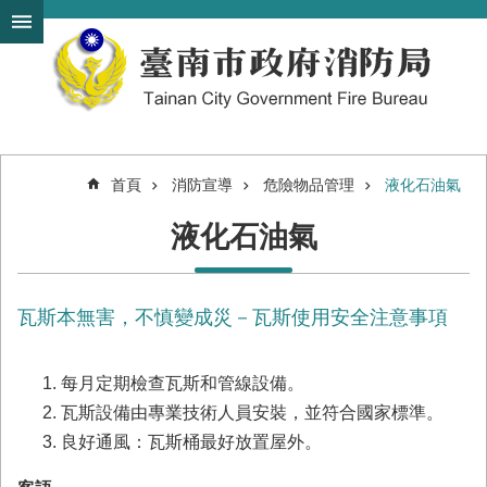
搜
跳到主要內容區塊
尋
進
階
搜
尋
首頁
消防宣導
危險物品管理
液化石油氣
機
液化石油氣
關
簡
介
瓦斯本無害，不慎變成災－瓦斯使用安全注意事項
訊
息
發
每月定期檢查瓦斯和管線設備。
布
瓦斯設備由專業技術人員安裝，並符合國家標準。
便
良好通風：瓦斯桶最好放置屋外。
民
服