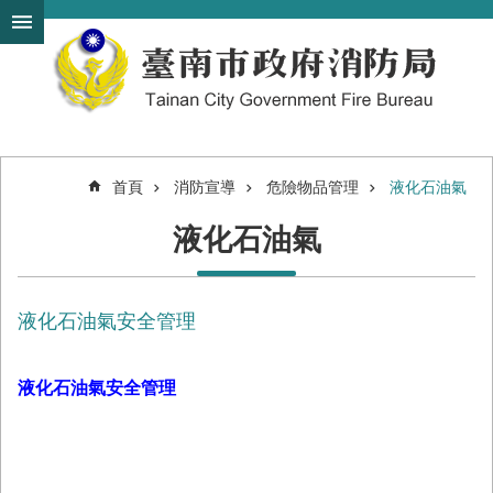
搜
跳到主要內容區塊
尋
進
階
搜
尋
首頁
消防宣導
危險物品管理
液化石油氣
機
液化石油氣
關
簡
介
液化石油氣安全管理
訊
息
發
液化石油氣安全管理
布
便
民
服