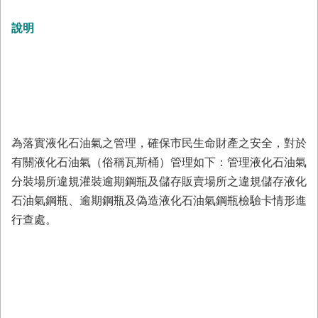
務
說明
業
務/
資
訊
服
務
消
為落實液化石油氣之管理，確保市民生命財產之安全，對於
防
有關液化石油氣（俗稱瓦斯桶）管理如下：管理液化石油氣
宣
導
分裝場所違規灌裝逾期鋼瓶及儲存販賣場所之違規儲存液化
石油氣鋼瓶、逾期鋼瓶及偽造液化石油氣鋼瓶檢驗卡情形進
民
行查處。
力
園
地
接
受
贈