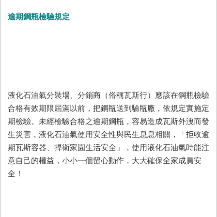
回
逾期鋼瓶檢驗規定
首
頁
臺
南
市
政
府
液化石油氣分裝場、分銷商（俗稱瓦斯行）應該在鋼瓶檢驗
消
防
合格有效期限屆滿以前，把鋼瓶送到驗瓶廠，依規定實施定
局
期檢驗。未經檢驗合格之逾期鋼瓶，容易造成瓦斯外洩而發
News
生災害，液化石油氣使用安全性與民生息息相關，「拒收逾
臉
書
期瓦斯容器、捍衛家園生活安全」，使用液化石油氣時能注
專
意自己的權益，小小一個留心動作，大大確保全家成員安
頁
全！
機
關
位