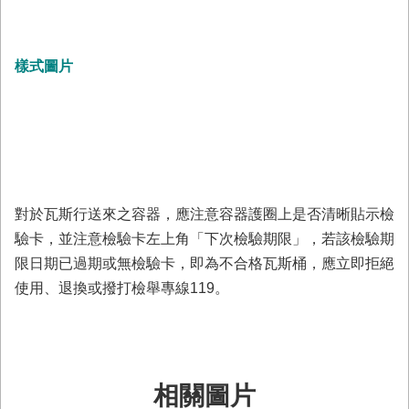
置
圖
隱
樣式圖片
私
權
及
安
全
政
策
對於瓦斯行送來之容器，應注意容器護圈上是否清晰貼示檢
網
驗卡，並注意檢驗卡左上角「下次檢驗期限」，若該檢驗期
站
限日期已過期或無檢驗卡，即為不合格瓦斯桶，應立即拒絕
資
料
使用、退換或撥打檢舉專線119。
開
放
宣
告
相關圖片