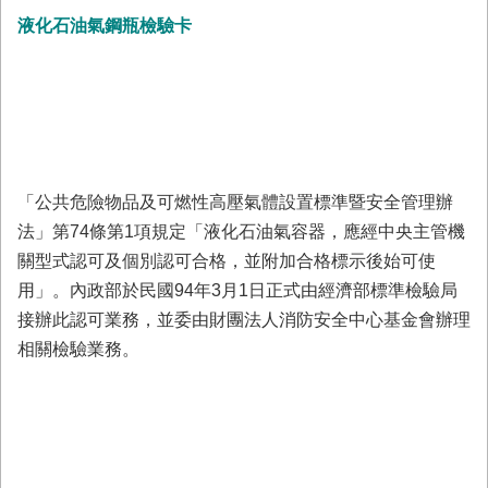
與
液化石油氣鋼瓶檢驗卡
公
開
徵
信
網
站
「公共危險物品及可燃性高壓氣體設置標準暨安全管理辦
導
覽
法」第74條第1項規定「液化石油氣容器，應經中央主管機
關型式認可及個別認可合格，並附加合格標示後始可使
回
臺
用」。內政部於民國94年3月1日正式由經濟部標準檢驗局
南
接辦此認可業務，並委由財團法人消防安全中心基金會辦理
市
相關檢驗業務。
政
府
網
站
English