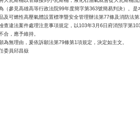
將大瓦斯桶以管線接到小瓦斯桶，液化石油氣就會從大瓦斯桶流
為（參見高雄高等行政法院99年度簡字第363號簡易判決）。
品及可燃性高壓氣體設置標準暨安全管理辦法第77條及消防法第1
查違法案件處理注意事項規定，以103年3月6日府消預字第103
不合，應予維持。
願為無理由，爰依訴願法第79條第1項規定，決定如主文。
任委員邱昌嶽