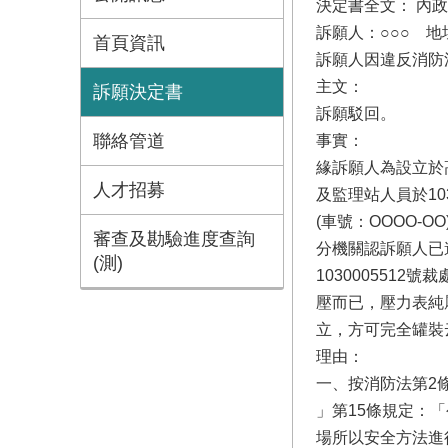
決定書全文： 內政部
訴願人：○○○ 地址
首頁資訊
訴願人因違反消防法
主文：
訴願決定書
訴願駁回。
聯絡管道
事實：
緣訴願人為設立於
人才招募
及監理站人員於1
(車號：OOOO
審查及勘驗進度查詢
分機關認訴願人已
(測)
10300055
壓而已，壓力表純
立，方可完全罐裝
理由：
一、按消防法第2
」第15條規定：
場所以安全方法進