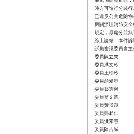
油氣係高壓氣體，
時方可進行分裝行
已違反公共危險物
機關辦理消防安全檢
規定，原處分並無
綜上論結，本件訴
訴願審議委員會主
委員陳立夫
委員洪文玲
委員王珍玲
委員顏愛靜
委員蔡震榮
委員翁文德
委員黃景茂
委員龔昶仁
委員洪素慧
委員陳吉誠