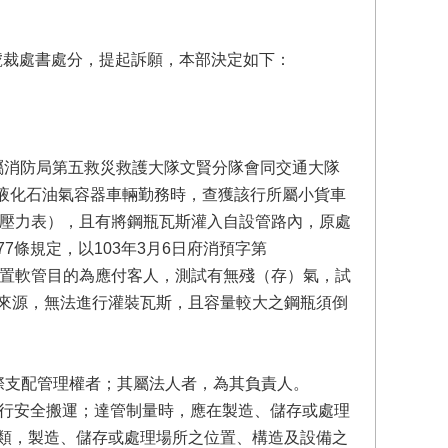
12號裁處書處分，提起訴願，本部決定如下：
所屬消防局第五救災救護大隊文賢分隊會同交通大隊
載運液化石油氣容器車輛勤務時，查獲該行所屬小貨車
管及壓力表），且有將鋼瓶瓦斯灌入自設管路內，原處
條規定，以103年3月6日府消預字第
張裝置軟管目的為應付客人，測試有無殘（存）氣，試
來源，無法進行灌裝瓦斯，且容量較大之鋼瓶須倒
際支配管理權者；其屬法人者，為其負責人。
進行安全搬運；達管制量時，應在製造、儲存或處理
類，製造、儲存或處理場所之位置、構造及設備之