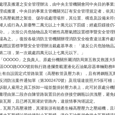
處理及搬運之安全管理辦法，由中央主管機關會同中央目的事業
理或搬運，中央目的事業主管機關另訂有安全管理規定者，依其
性高壓氣體之製造、儲存或處理場所，其位置、構造及設備未符
權人或行為人新臺幣二萬元以上十萬元以下罰鍰；經處罰鍰後仍
分。」次按公共危險物品及可燃性高壓氣體設置標準暨安全管理
場為之。」復按各級消防主管機關辦理消防安全檢查違法案件處
氣體設置標準暨安全管理辦法裁處基準表：「違反公共危險物品
第二項，第一次裁處四萬元以上七萬元以下。」
「OOOOO」之負責人。原處分機關所屬消防局第五救災救護大隊
區OOO路OOO號前執行路邊攔查載運液化石油氣容器車輛勤務時
車上有自設固定式管路裝置（高壓軟管及壓力表），且有將鋼瓶瓦
反消防法案件通知單（第3002470號）及現場違規照片5張可
訴願人雇用之員工拆卸一端並盤掛於壓力表上，此可於原處分機
書理由第二段亦自陳管路裝置目的在併接空鋼瓶以供洩壓，避免
裝瓦斯，且已將瓦斯灌於管路內，違規情事洵堪認定。
，瓦斯乃高壓液體，其灌裝須有能產生極高壓壓力之壓縮機，且