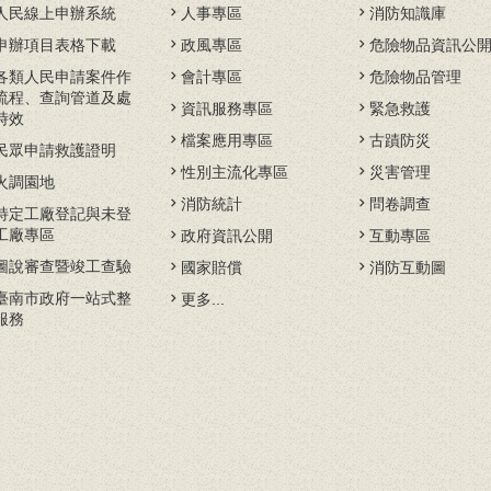
人民線上申辦系統
人事專區
消防知識庫
申辦項目表格下載
政風專區
危險物品資訊公
各類人民申請案件作
會計專區
危險物品管理
流程、查詢管道及處
資訊服務專區
緊急救護
時效
檔案應用專區
古蹟防災
民眾申請救護證明
性別主流化專區
災害管理
火調園地
消防統計
問卷調查
特定工廠登記與未登
工廠專區
政府資訊公開
互動專區
圖說審查暨竣工查驗
國家賠償
消防互動圖
臺南市政府一站式整
更多...
服務