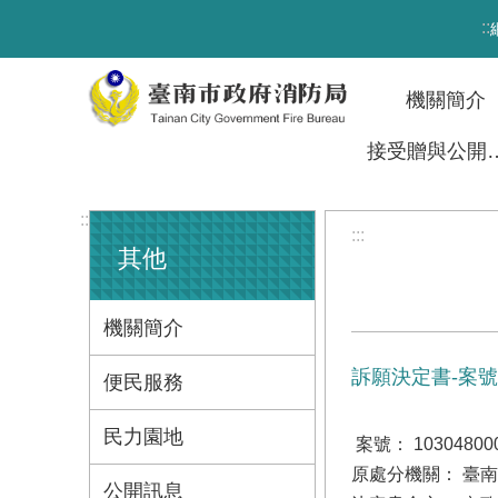
跳到主要內容區塊
:::
機關簡介
接受贈與
:::
:::
其他
機關簡介
訴願決定書-案號10
便民服務
民力園地
案號： 10304800
原處分機關： 臺
公開訊息