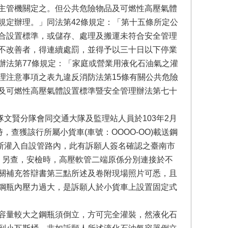
主管機關定之。但公共危險物品及可燃性高壓氣體
規定辦理。」同法第42條規定：「第十五條所定公
合設置標準，或儲存、處理及搬運未符合安全管理
不改善者，得連續處罰，並得予以三十日以下停業
辦法第77條規定：「家庭或營業用液化石油氣之灌
理注意事項之表九違反消防法第15條有關公共危險
及可燃性高壓氣體設置標準暨安全管理辦法第七十
文賢分隊會同交通大隊及監理站人員於103年2月
，查獲該行所屬小貨車(車號：OOOO-OO)載送鋼
斯灌入自設管路內，此有訴願人簽名確認之臺南市
稽；另查，安檢時，高壓軟管二端原係分別連接於不
關補充答辯書第三點所述及卷附現場照片可悉，且
鋼瓶內壓力過大，是訴願人於小貨車上設置固定式
容量較大之鋼瓶須倒立，方可完全灌裝，然液化石