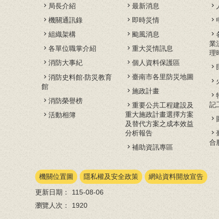
局長介紹
最新消息
機關通訊錄
即時災情
組織架構
颱風消息
業
各單位職掌介紹
重大災情訊息
理
消防大事紀
個人資料保護區
臺南市各里防災地圖
消防史料館‧防災教育
館
施政計畫
消防榮譽榜
記
重要公共工程建設及
重大施政計畫選擇方案
活動相簿
及替代方案之成本效益
分析報告
合
補助資訊專區
機關位置圖
隱私權及安全政策
網站資料開放宣告
更新日期：
115-08-06
瀏覽人次：
1920