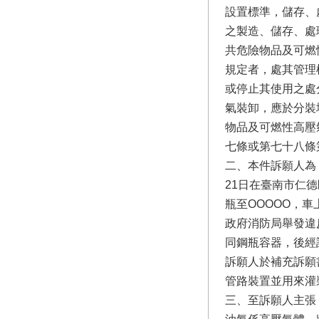
設置標準，儲存、
之製造、儲存、處
共危險物品及可燃
規定者，處其管理
或停止其使用之處
氣裝卸，應於分裝
物品及可燃性高壓
七條或第七十八條
二、本件訴願人為
21日在臺南市仁德
瓶至OOOOO，
政府消防局舉發違
同鋼瓶容器，後經
訴願人於補充訴願
管路裝置並用來灌
三、至訴願人主張