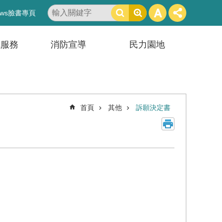
搜
ws臉書專頁
尋
訊服務
消防宣導
民力園地
首頁
其他
訴願決定書