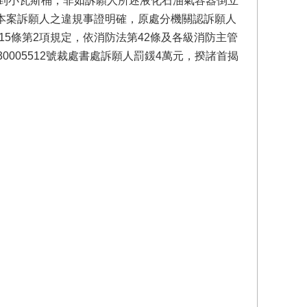
到小瓦斯桶，非如訴願人所述液化石油氣容器倒立
是本案訴願人之違規事證明確，原處分機關認訴願人
5條第2項規定，依消防法第42條及各級消防主管
0005512號裁處書處訴願人罰鍰4萬元，揆諸首揭