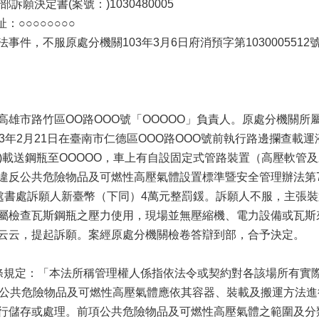
訴願決定書(案號：)1030480005
：○○○○○○○○
事件，不服原處分機關103年3月6日府消預字第10300055
高雄市路竹區OO路OOO號「OOOOO」負責人。原處分機關
03年2月21日在臺南市仁德區OOO路OOO號前執行路邊攔查
-OO)載送鋼瓶至OOOOO，車上有自設固定式管路裝置（高壓軟
違反公共危險物品及可燃性高壓氣體設置標準暨安全管理辦法第77
12號裁處書處訴願人新臺幣（下同）4萬元整罰鍰。訴願人不服，主
屬檢查瓦斯鋼瓶之壓力使用，現場並無壓縮機、電力設備或瓦斯
云云，提起訴願。案經原處分機關檢卷答辯到部，合予決定。
條規定：「本法所稱管理權人係指依法令或契約對各該場所有實
「公共危險物品及可燃性高壓氣體應依其容器、裝載及搬運方法
行儲存或處理。前項公共危險物品及可燃性高壓氣體之範圍及分