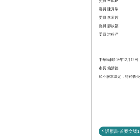
委員 王毓正
委員 陳秀峯
委員 李孟哲
委員 廖欽福
委員 洪得洋
中華民國103年12月12日
市長 賴清德
如不服本決定，得於收受
訴願書-首案文號15