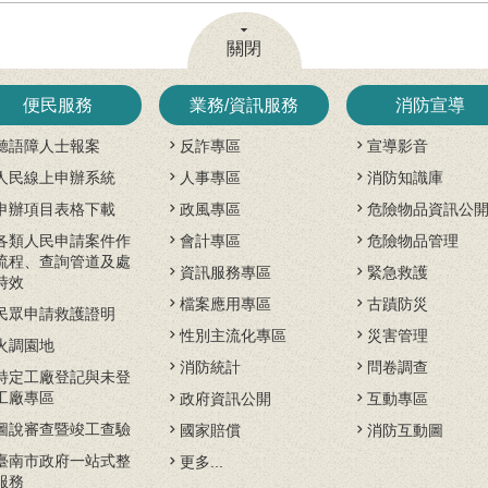
關閉
便民服務
業務/資訊服務
消防宣導
聽語障人士報案
反詐專區
宣導影音
人民線上申辦系統
人事專區
消防知識庫
申辦項目表格下載
政風專區
危險物品資訊公
各類人民申請案件作
會計專區
危險物品管理
流程、查詢管道及處
資訊服務專區
緊急救護
時效
檔案應用專區
古蹟防災
民眾申請救護證明
性別主流化專區
災害管理
火調園地
消防統計
問卷調查
特定工廠登記與未登
工廠專區
政府資訊公開
互動專區
圖說審查暨竣工查驗
國家賠償
消防互動圖
臺南市政府一站式整
更多...
服務