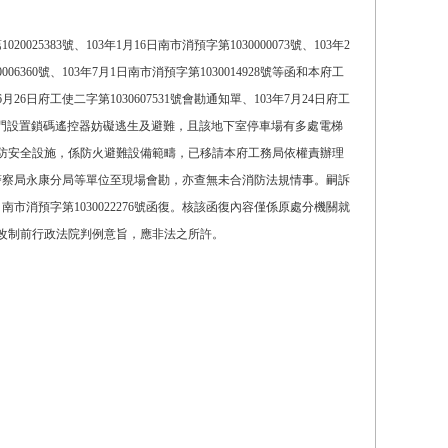
025383號、103年1月16日南市消預字第1030000073號、103年2
0006360號、103年7月1日南市消預字第1030014928號等函和本府工
年6月26日府工使二字第1030607531號會勘通知單、103年7月24日府工
間防火門設置鎖碼遙控器妨礙逃生及避難，且該地下室停車場有多處電梯
防安全設施，係防火避難設備範疇，已移請本府工務局依權責辦理
府警察局永康分局等單位至現場會勘，亦查無未合消防法規情事。嗣訴
南市消預字第1030022276號函復。核該函復內容僅係原處分機關就
改制前行政法院判例意旨，應非法之所許。