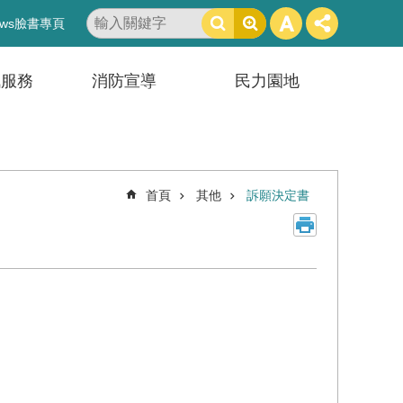
搜
ws臉書專頁
尋
訊服務
消防宣導
民力園地
首頁
其他
訴願決定書