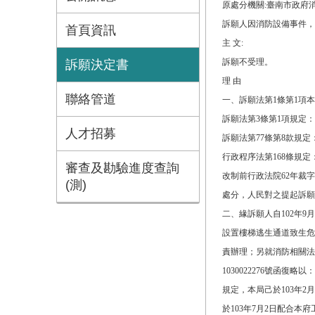
原處分機關:臺南市政府
訴願人因消防設備事件，不
首頁資訊
主 文:
訴願不受理。
訴願決定書
理 由
聯絡管道
一、訴願法第1條第1項
訴願法第3條第1項規定
人才招募
訴願法第77條第8款規
行政程序法第168條規
審查及勘驗進度查詢
改制前行政法院62年裁
(測)
處分，人民對之提起訴願
二、緣訴願人自102年9
設置樓梯逃生通道致生危
責辦理；另就消防相關法
1030022276號
規定，本局己於103年2月2
於103年7月2日配合