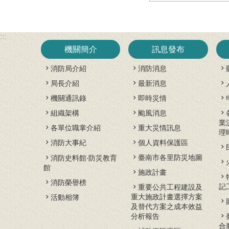
:::
機關簡介
訊息發布
消防局介紹
消防消息
局長介紹
最新消息
機關通訊錄
即時災情
組織架構
颱風消息
業
各單位職掌介紹
重大災情訊息
理
消防大事紀
個人資料保護區
臺南市各里防災地圖
消防史料館‧防災教育
館
施政計畫
消防榮譽榜
記
重要公共工程建設及
重大施政計畫選擇方案
活動相簿
及替代方案之成本效益
分析報告
合