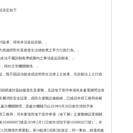
法決定如下:
利益者，得依本法提起訴願。」
力措施而對外直接發生法律效果之單方行政行為。」
他依法不屬訴願救濟範圍內之事項提起訴願者。」
護，得向主管機關陳情。」
准駁，既不因該項敘述或說明而生法律上之效果，非訴願法上之行政
火門設置鎖碼遙控器妨礙逃生及避難，且該地下室停車場有多處電梯間沒有
非屬消防安全設置，係防火避難設備範疇，已移請本府工務局依權
處分機關辦理，原處分機關乃以103年9月26日南市消預字第
洽本府工務局；另本案場所地下室停車場（地下層）之避難梯設置相關
0000073號及103年2月11日南市消預字第1030002672號），亦
人民陳情作業要點』第14點第1項第2款規定，同一事由，經適當處