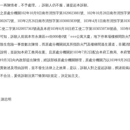
一再陳情者，不予處理。」訴願人仍不服，遂提起本訴願。
分機關102年10月9日南市消預字第1020023881號、102年10月28日南市消預字第1020
02672號、103年2月26日南市消預字第1030003839號、103年4月1日南市消預字第103
工使二字第1020957363號函及本府103年6月18日府工使二字第1030559736號函、103
37號函可知，訴願人前就本市永康區○○街000巷0號「○○○公寓大廈」地下停車場樓梯
致生危險一事曾數次陳情，而原處分機關就其所指防火門及樓梯間逃生通道，非屬消
說明，並副知本府工務局在案。且原處分機關於103年7月2日配合本府工務局、本
年9月3日向內政部提出陳情，經該部移原處分機關辦理，原處分機關乃以103年9月26日
實敘述及理由說明，並不發生法律上之效果，是以，訴願人對之提起訴願，揆諸前揭
不合法，爰依訴願法第77條第8款規定，決定如主文。
 謝志明