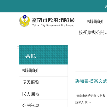
跳到主要內容區塊
:::
機關簡介
接受贈與
:::
:::
其他
機關簡介
訴願書-首案文號1
便民服務
民力園地
臺南巿政府訴願決定書
訴願人:耿○○
公開訊息