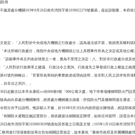
消防局
服原處分機關103年9月26日南市消預字第1030022276號書函，提起訴願案，本府依
本文規定：「人民對於中央或地方機關之行政處分，認為違法或不當，致損害其權利或
：「本法所稱行政處分，係指中央或地方機關就公法上具體事件所為之決定或其他公權
定：「訴願事件有左列各款情形之一者，應為不受理之決定：八、對於非行政處分或其
定：「人民對於行政興革之建議、行政法令之查詢、行政違失之舉發或行政上權益之維
字第41號判例略以：「官署所為單純的事實敘述或理由說明，並非對人民之請求有所
，自非法之所許。」
月30日起數次以本市永康區○○街000巷0號「000公寓大廈」地下停車場樓梯間防
險為由向原處分機關陳情，經原處分機關履次函復：所指防火門及樓梯間逃生通道，
令部分亦予以說明。惟訴願人不服，於103年9月3日向內政部提出陳情函，經該部移原
函復略以：「有關防火避難設施設置部分，係依建築法相關規定辦理，如有任何疑問，請逕
6日南市消預字第1030003839號函知其答復之日期及文號（103年1月16日南市消預字第103
本府工務局進行現場會勘並再次告知相關設置規定，故本案依『臺南市政府及所屬機關處理