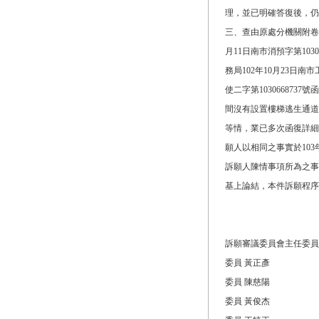
理，並已明確答復後，仍
三、查由原處分機關附卷之原處
月11日南市消預字第10300
務局102年10月23日南市
使二字第10306687
間沒有設置樓梯逃生通道
等情，業已多次函復詳細
願人以相同之事實於103
訴願人陳情事項所為之事
基上論結，本件訴願程序
訴願審議委員會主任委員
委員 黃正彥
委員 陳慈陽
委員 黃俊杰