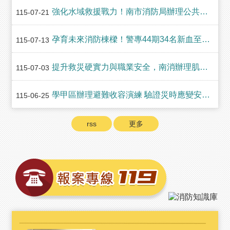
與
強化水域救援戰力！南市消防局辦理公共安全潛水訓練 守護同仁與市民安全
115-07-21
公
開
徵
孕育未來消防棟樑！警專44期34名新血至南市消防局暑期實務初探
115-07-13
信
提升救災硬實力與職業安全，南消辦理肌力體能教官團訓練營
115-07-03
網
站
學甲區辦理避難收容演練 驗證災時應變安置機
115-06-25
導
覽
rss
更多
回
臺
南
市
政
府
網
站
English