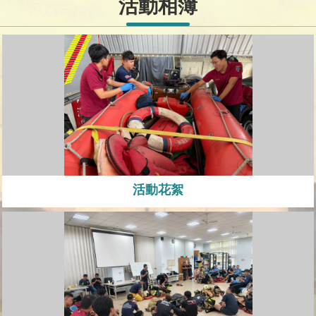
活動相簿
置
圖
隱
私
權
及
安
全
政
策
網
活動花絮
站
資
料
開
放
宣
告