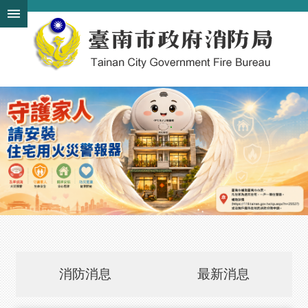
搜
跳到主要內容區塊
尋
進
階
搜
尋
機
關
簡
介
訊
息
發
布
便
消防消息
最新消息
民
服