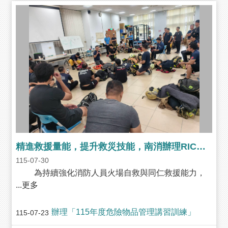
務
業
務/
資
訊
服
務
消
防
宣
導
精進救援量能，提升救災技能，南消辦理RIC種子教官複訓
民
力
115-07-30
園
為持續強化消防人員火場自救與同仁救援能力，
地
...更多
接
受
辦理「115年度危險物品管理講習訓練」
115-07-23
贈