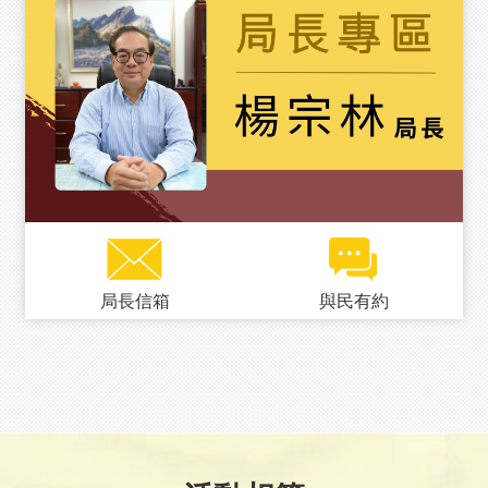
回
首
頁
臺
南
市
政
府
消
防
局
News
局長信箱
與民有約
臉
書
專
頁
機
關
位