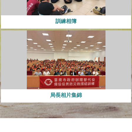
訓練相簿
局長相片集錦