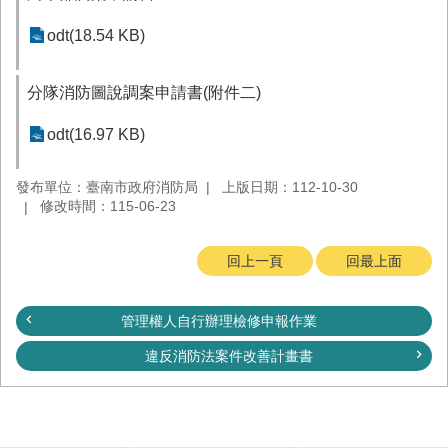
務
odt(18.54 KB)
業
務/
資
分隊消防圖說調案申請書(附件二)
訊
服
odt(16.97 KB)
務
發布單位：臺南市政府消防局
上版日期：112-10-30
消
修改時間：115-06-23
防
宣
導
回上一頁
回最上面
民
力
管理權人自行辦理檢修申報作業
園
地
違反消防法案件改善計畫書
接
受
贈