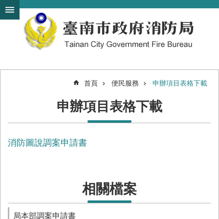
搜
跳到主要內容區塊
尋
進
階
搜
尋
首頁
便民服務
申辦項目表格下載
機
申辦項目表格下載
關
簡
介
消防圖說調案申請書
訊
息
發
布
相關檔案
便
民
服
局本部調案申請書