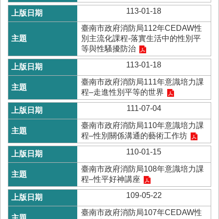
務
113-01-18
業
臺南市政府消防局112年CEDAW性
務/
別主流化課程-落實生活中的性別平
資
等與性騷擾防治
訊
服
113-01-18
務
臺南市政府消防局111年意識培力課
程–走進性別平等的世界
消
防
111-07-04
宣
導
臺南市政府消防局110年意識培力課
程–性別關係溝通的藝術工作坊
民
110-01-15
力
園
臺南市政府消防局108年意識培力課
地
程–性平好神講座
接
109-05-22
受
贈
臺南市政府消防局107年CEDAW性