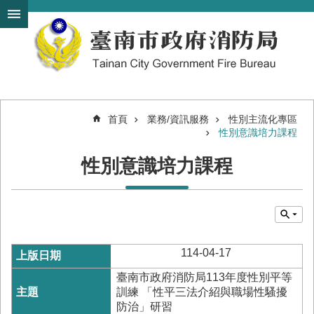
搜
跳到主要內容區塊
尋
進
階
搜
尋
首頁
業務/資訊服務
性別主流化專區
性別意識培力課程
機
關
性別意識培力課程
簡
介
訊
息
發
布
114-04-17
便
臺南市政府消防局113年度性別平等
民
訓練 「性平三法介紹與職場性騷擾
服
防治」研習