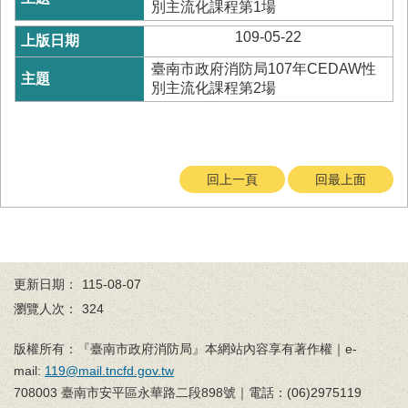
與
別主流化課程第1場
公
109-05-22
開
徵
臺南市政府消防局107年CEDAW性
信
別主流化課程第2場
網
站
導
回上一頁
回最上面
覽
回
臺
南
市
更新日期：
115-08-07
政
瀏覽人次：
324
府
網
版權所有：『臺南市政府消防局』本網站內容享有著作權｜e-
站
mail:
119@mail.tncfd.gov.tw
English
708003 臺南市安平區永華路二段898號｜電話：(06)2975119