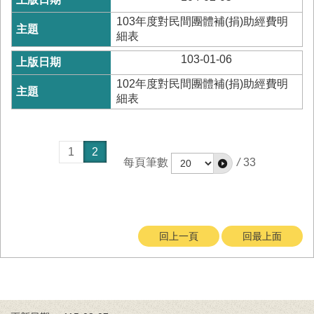
回
103年度對民間團體補(捐)助經費明
首
細表
頁
103-01-06
臺
南
102年度對民間團體補(捐)助經費明
市
細表
政
府
消
1
2
防
每頁筆數
/
33
局
News
臉
書
專
回上一頁
回最上面
頁
機
關
位