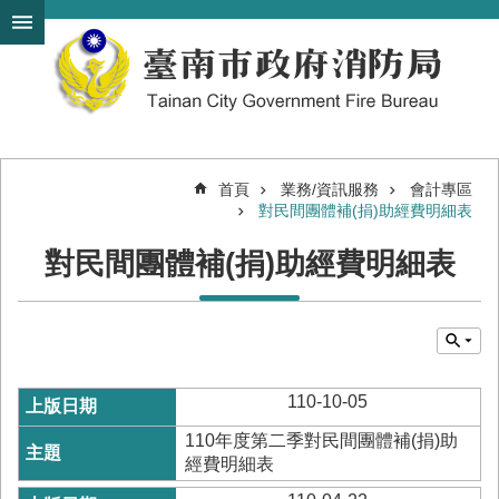
搜
跳到主要內容區塊
尋
進
階
搜
尋
首頁
業務/資訊服務
會計專區
對民間團體補(捐)助經費明細表
機
關
對民間團體補(捐)助經費明細表
簡
介
訊
息
發
布
110-10-05
便
110年度第二季對民間團體補(捐)助
民
經費明細表
服