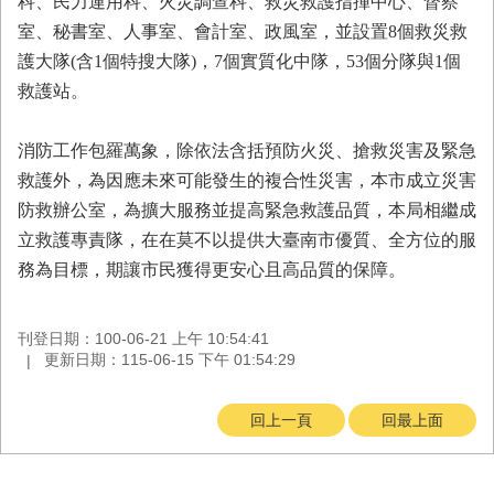
科、民力運用科、火災調查科、救災救護指揮中心、督察
與
公
室、秘書室、人事室、會計室、政風室，並設置8個救災救
開
護大隊(含1個特搜大隊)，7個實質化中隊，53個分隊與1個
徵
救護站。
信
消防工作包羅萬象，除依法含括預防火災、搶救災害及緊急
網
救護外，為因應未來可能發生的複合性災害，本市成立災害
站
導
防救辦公室，為擴大服務並提高緊急救護品質，本局相繼成
覽
立救護專責隊，在在莫不以提供大臺南市優質、全方位的服
務為目標，期讓市民獲得更安心且高品質的保障。
回
臺
南
刊登日期：100-06-21 上午 10:54:41
市
更新日期：115-06-15 下午 01:54:29
政
府
網
回上一頁
回最上面
站
English