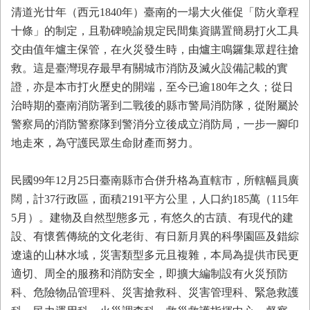
務
清道光廿年（西元1840年）臺南的一場大火催促「防火章程
十條」的制定，且勒碑曉諭規定民間集資購置簡易打火工具
業
務/
交由值年爐主保管，在火災發生時，由爐主鳴鑼集眾趕往搶
資
救。這是臺灣現存最早有關城市消防及滅火設備記載的實
訊
證，亦是本市打火歷史的開端，至今已逾180年之久；從日
服
務
治時期的臺南消防署到二戰後的縣市警局消防隊，從附屬於
警察局的消防警察隊到警消分立後成立消防局，一步一腳印
消
地走來，為守護民眾生命財產而努力。
防
宣
導
民國99年12月25日臺南縣市合併升格為直轄市，所轄幅員廣
闊，計37行政區，面積2191平方公里，人口約185萬（115年
民
力
5月）。建物及自然型態多元，有悠久的古蹟、有現代的建
園
設、有懷舊傳統的文化老街、有日新月異的科學園區及錯綜
地
遼遠的山林水域，災害類型多元且複雜，本局為提供市民更
接
適切、周全的服務和消防安全，即擴大編制設有火災預防
受
科、危險物品管理科、災害搶救科、災害管理科、緊急救護
贈