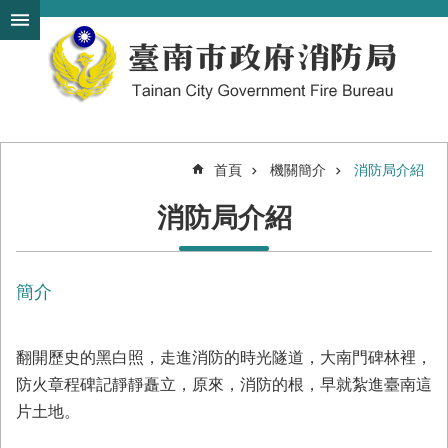
搜
跳到主要內容區塊
尋
進
階
搜
尋
首頁
機關簡介
消防局介紹
機
消防局介紹
關
簡
介
簡介
訊
息
發
布
翻開歷史的黑白照，走進消防的時光隧道，大南門碑林裡，
防火章程碑記靜靜矗立，原來，消防的根，早就紮進臺南這
便
片土地。
民
服