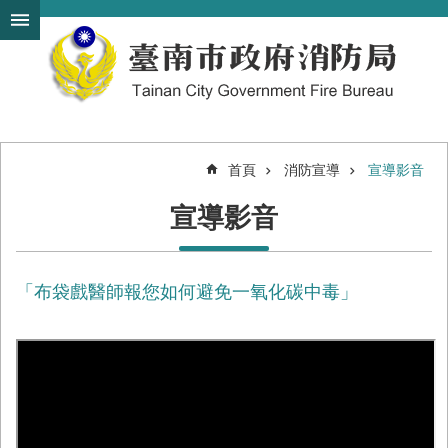
搜
跳到主要內容區塊
尋
進
階
搜
尋
首頁
消防宣導
宣導影音
機
宣導影音
關
簡
介
「布袋戲醫師報您如何避免一氧化碳中毒」
訊
息
發
布
便
民
服