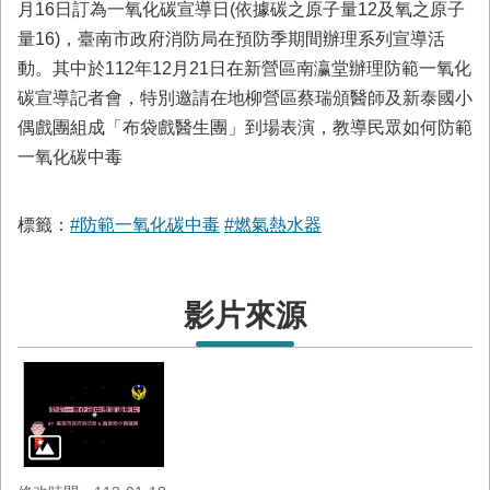
與
月16日訂為一氧化碳宣導日(依據碳之原子量12及氧之原子
公
量16)，臺南市政府消防局在預防季期間辦理系列宣導活
開
動。其中於112年12月21日在新營區南瀛堂辦理防範一氧化
徵
碳宣導記者會，特別邀請在地柳營區蔡瑞頒醫師及新泰國小
信
偶戲團組成「布袋戲醫生團」到場表演，教導民眾如何防範
一氧化碳中毒
網
站
導
標籤：
#防範一氧化碳中毒
#燃氣熱水器
覽
回
臺
影片來源
南
市
政
府
網
站
English