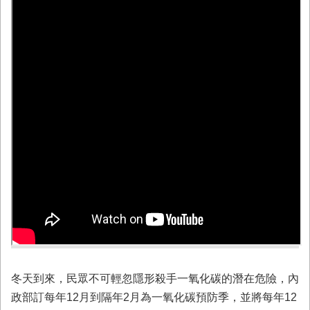
務
業
務/
資
訊
服
務
消
防
宣
導
民
力
園
地
接
冬天到來，民眾不可輕忽隱形殺手一氧化碳的潛在危險，內
受
政部訂每年12月到隔年2月為一氧化碳預防季，並將每年12
贈