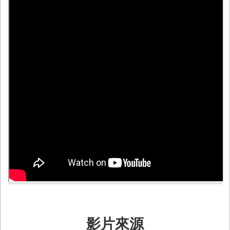
務
業
務/
資
訊
服
務
消
防
宣
導
民
力
園
地
接
受
影片來源
贈