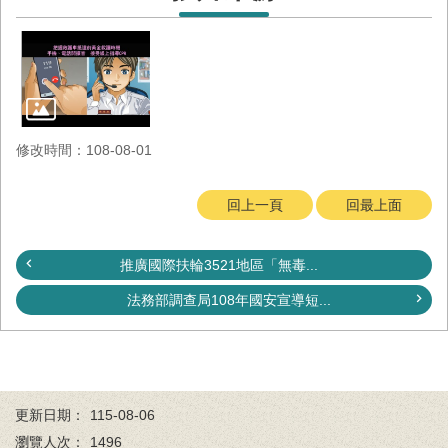
與
公
開
徵
信
網
修改時間：108-08-01
站
導
回上一頁
回最上面
覽
回
推廣國際扶輪3521地區「無毒...
臺
南
法務部調查局108年國安宣導短...
市
政
府
網
站
更新日期：
115-08-06
English
瀏覽人次：
1496