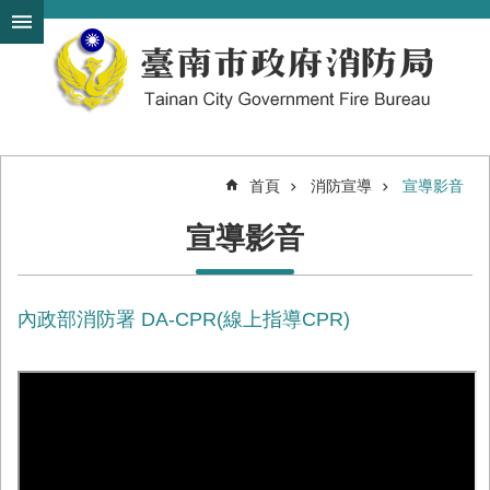
搜
跳到主要內容區塊
尋
進
階
搜
尋
首頁
消防宣導
宣導影音
機
宣導影音
關
簡
介
內政部消防署 DA-CPR(線上指導CPR)
訊
息
發
布
便
民
服