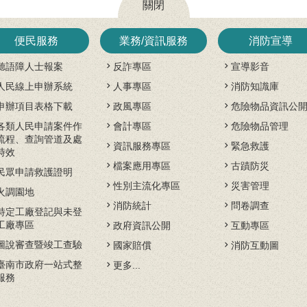
關閉
便民服務
業務/資訊服務
消防宣導
聽語障人士報案
反詐專區
宣導影音
人民線上申辦系統
人事專區
消防知識庫
申辦項目表格下載
政風專區
危險物品資訊公
各類人民申請案件作
會計專區
危險物品管理
流程、查詢管道及處
資訊服務專區
緊急救護
時效
檔案應用專區
古蹟防災
民眾申請救護證明
性別主流化專區
災害管理
火調園地
消防統計
問卷調查
特定工廠登記與未登
工廠專區
政府資訊公開
互動專區
圖說審查暨竣工查驗
國家賠償
消防互動圖
臺南市政府一站式整
更多...
服務