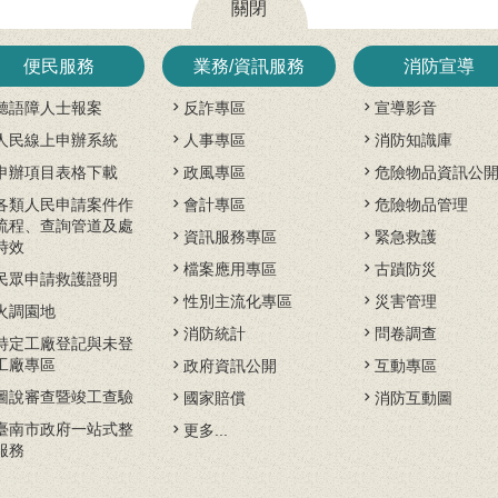
關閉
便民服務
業務/資訊服務
消防宣導
聽語障人士報案
反詐專區
宣導影音
人民線上申辦系統
人事專區
消防知識庫
申辦項目表格下載
政風專區
危險物品資訊公
各類人民申請案件作
會計專區
危險物品管理
流程、查詢管道及處
資訊服務專區
緊急救護
時效
檔案應用專區
古蹟防災
民眾申請救護證明
性別主流化專區
災害管理
火調園地
消防統計
問卷調查
特定工廠登記與未登
工廠專區
政府資訊公開
互動專區
圖說審查暨竣工查驗
國家賠償
消防互動圖
臺南市政府一站式整
更多...
服務