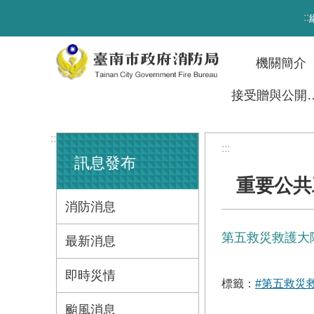
跳到主要內容區塊
:::
機關簡介
接受贈與
:::
:::
訊息發布
重要公共
消防消息
第五救災救護大
最新消息
即時災情
標籤：
#第五救災
颱風消息