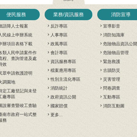
便民服務
業務/資訊服務
消防宣導
聽語障人士報案
反詐專區
宣導影音
人民線上申辦系統
人事專區
消防知識庫
申辦項目表格下載
政風專區
危險物品資訊公
各類人民申請案件作
會計專區
危險物品管理
流程、查詢管道及處
資訊服務專區
緊急救護
時效
檔案應用專區
古蹟防災
民眾申請救護證明
性別主流化專區
災害管理
火調園地
消防統計
問卷調查
特定工廠登記與未登
工廠專區
政府資訊公開
互動專區
圖說審查暨竣工查驗
國家賠償
消防互動圖
臺南市政府一站式整
更多...
服務