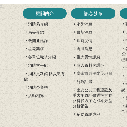
:::
機關簡介
訊息發布
消防局介紹
消防消息
局長介紹
最新消息
機關通訊錄
即時災情
組織架構
颱風消息
業
各單位職掌介紹
重大災情訊息
理
消防大事紀
個人資料保護區
臺南市各里防災地圖
消防史料館‧防災教育
館
施政計畫
消防榮譽榜
記
重要公共工程建設及
重大施政計畫選擇方案
活動相簿
及替代方案之成本效益
分析報告
合
補助資訊專區