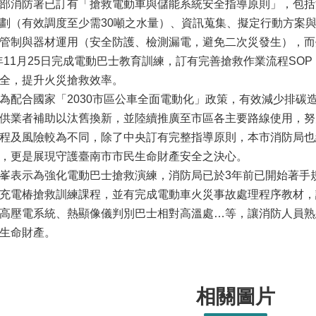
部消防署已訂有「搶救電動車與儲能系統安全指導原則」，包括
劃（有效調度至少需30噸之水量）、資訊蒐集、擬定行動方案
管制與器材運用（安全防護、檢測漏電，避免二次災發生），而臺南
10年11月25日完成電動巴士教育訓練，訂有完善搶救作業流程S
全，提升火災搶救效率。
為配合國家「2030市區公車全面電動化」政策，有效減少排碳
供業者補助以汰舊換新，並陸續推廣至市區各主要路線使用，努力
程及風險較為不同，除了中央訂有完整指導原則，本市消防局也
，更是展現守護臺南市市民生命財產安全之決心。
峯表示為強化電動巴士搶救演練，消防局已於3年前已開始著手
充電椿搶救訓練課程，並有完成電動車火災事故處理程序教材，
高壓電系統、熱顯像儀判別巴士相對高溫處…等，讓消防人員熟
生命財產。
相關圖片