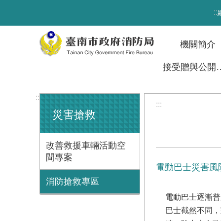
跳到主要內容區塊
:::
機關簡介
接受贈與
:::
:::
災害搶救
改善救援車輛活動空
間專案
電動巴士災害風
消防搶救專區
電動巴士逐漸普
巴士截然不同，