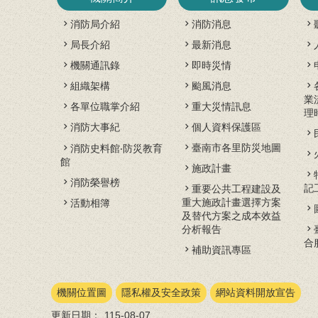
消防局介紹
消防消息
局長介紹
最新消息
機關通訊錄
即時災情
組織架構
颱風消息
業
各單位職掌介紹
重大災情訊息
理
消防大事紀
個人資料保護區
臺南市各里防災地圖
消防史料館‧防災教育
館
施政計畫
消防榮譽榜
記
重要公共工程建設及
重大施政計畫選擇方案
活動相簿
及替代方案之成本效益
分析報告
合
補助資訊專區
機關位置圖
隱私權及安全政策
網站資料開放宣告
更新日期：
115-08-07