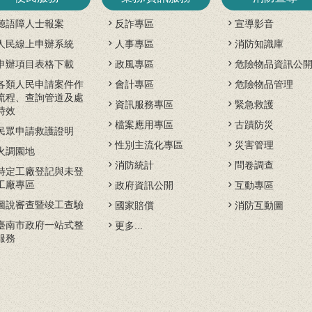
聽語障人士報案
反詐專區
宣導影音
人民線上申辦系統
人事專區
消防知識庫
申辦項目表格下載
政風專區
危險物品資訊公
各類人民申請案件作
會計專區
危險物品管理
流程、查詢管道及處
資訊服務專區
緊急救護
時效
檔案應用專區
古蹟防災
民眾申請救護證明
性別主流化專區
災害管理
火調園地
消防統計
問卷調查
特定工廠登記與未登
工廠專區
政府資訊公開
互動專區
圖說審查暨竣工查驗
國家賠償
消防互動圖
臺南市政府一站式整
更多...
服務