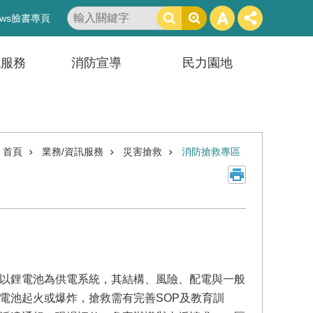
搜
ws臉書專頁
尋
訊服務
消防宣導
民力園地
首頁
業務/資訊服務
災害搶救
消防搶救專區
以鋰電池為供電系統，其結構、風險、配電與一般
電池起火或爆炸，搶救需有完善SOP及教育訓