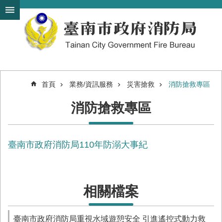
搜
跳到主要內容區塊
尋
進
階
搜
尋
首頁
業務/資訊服務
災害搶救
消防搶救專區
機
消防搶救專區
關
簡
介
臺南市政府消防局110年防溺大事紀
訊
息
發
布
相關檔案
便
民
服
臺南市政府消防局重視水域遊憩安全 引進遙控式動力救