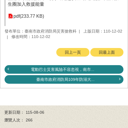
務
生圈加入救援能量
業
pdf(233.77 KB)
務/
資
發布單位：臺南市政府消防局災害搶救科
上版日期：110-12-02
訊
修改時間：110-12-02
服
務
回上一頁
回最上面
消
防
宣
電動巴士災害風險不容忽視，南市...
導
臺南市政府消防局109年防溺大...
民
力
園
地
接
更新日期：
115-08-06
受
瀏覽人次：
266
贈