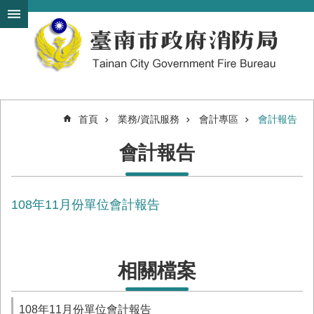
搜
跳到主要內容區塊
尋
進
階
搜
尋
首頁
業務/資訊服務
會計專區
會計報告
機
會計報告
關
簡
介
108年11月份單位會計報告
訊
息
發
布
相關檔案
便
民
服
108年11月份單位會計報告