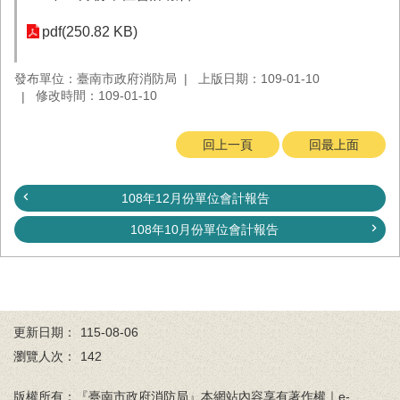
務
pdf(250.82 KB)
業
務/
發布單位：臺南市政府消防局
上版日期：109-01-10
資
修改時間：109-01-10
訊
服
務
回上一頁
回最上面
消
防
108年12月份單位會計報告
宣
導
108年10月份單位會計報告
民
力
園
地
更新日期：
115-08-06
接
瀏覽人次：
142
受
贈
版權所有：『臺南市政府消防局』本網站內容享有著作權｜e-