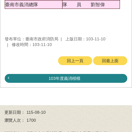
務
臺南市義消總隊
隊 員 劉智偉
業
務/
資
訊
服
發布單位：臺南市政府消防局
上版日期：103-11-10
務
修改時間：103-11-10
消
回上一頁
回最上面
防
宣
導
103年度義消楷模
民
力
園
地
更新日期：
115-08-10
接
瀏覽人次：
1700
受
贈