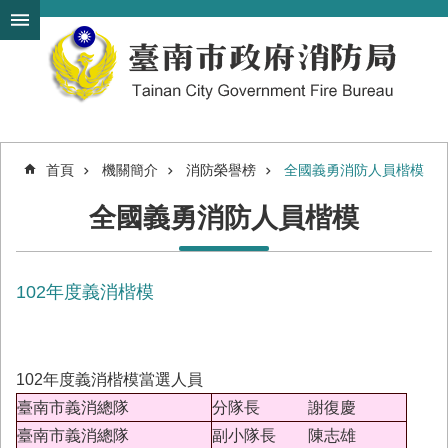
搜
跳到主要內容區塊
尋
進
階
搜
尋
首頁
機關簡介
消防榮譽榜
全國義勇消防人員楷模
機
全國義勇消防人員楷模
關
簡
介
102年度義消楷模
訊
息
發
布
102年度義消楷模當選人員
便
臺南市義消總隊
分隊長 謝復慶
民
服
臺南市義消總隊
副小隊長 陳志雄