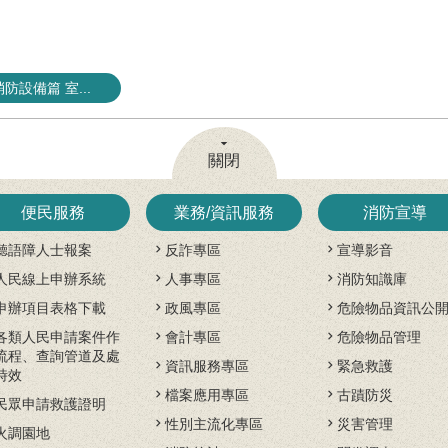
防設備篇 室...
關閉
便民服務
業務/資訊服務
消防宣導
聽語障人士報案
反詐專區
宣導影音
人民線上申辦系統
人事專區
消防知識庫
申辦項目表格下載
政風專區
危險物品資訊公
各類人民申請案件作
會計專區
危險物品管理
流程、查詢管道及處
資訊服務專區
緊急救護
時效
檔案應用專區
古蹟防災
民眾申請救護證明
性別主流化專區
災害管理
火調園地