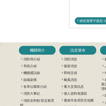
婦宣寶寶守護您-消
:::
機關簡介
訊息發布
消防局介紹
消防消息
局長介紹
最新消息
機關通訊錄
即時災情
組織架構
颱風消息
業
各單位職掌介紹
重大災情訊息
理
消防大事紀
個人資料保護區
臺南市各里防災地圖
消防史料館‧防災教育
館