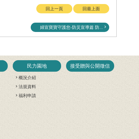
回上一頁
回最上面
婦宣寶寶守護您-防災宣導篇 防...
民力園地
接受贈與公開徵信
概況介紹
法規資料
開
福利申請