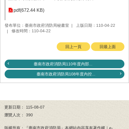
務
pdf(672.44 KB)
業
務/
發布單位：臺南市政府消防局秘書室
上版日期：110-04-22
資
修改時間：110-04-22
訊
服
務
回上一頁
回最上面
消
防
臺南市政府消防局110年度內部...
宣
導
臺南市政府消防局108年度內控...
民
力
園
地
更新日期：
115-08-07
接
瀏覽人次：
390
受
贈
版權所有：『臺南市政府消防局』本網站內容享有著作權｜e-