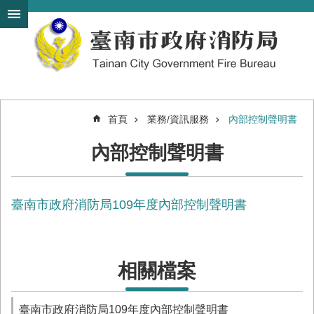
搜
跳到主要內容區塊
尋
進
階
搜
尋
首頁
業務/資訊服務
內部控制聲明書
機
內部控制聲明書
關
簡
介
臺南市政府消防局109年度內部控制聲明書
訊
息
發
布
相關檔案
便
民
服
臺南市政府消防局109年度內部控制聲明書