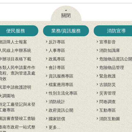
關閉
便民服務
業務/資訊服務
消防宣導
聽語障人士報案
反詐專區
宣導影音
人民線上申辦系統
人事專區
消防知識庫
申辦項目表格下載
政風專區
危險物品資訊公
各類人民申請案件作
會計專區
危險物品管理
流程、查詢管道及處
資訊服務專區
緊急救護
時效
檔案應用專區
古蹟防災
民眾申請救護證明
性別主流化專區
災害管理
火調園地
消防統計
問卷調查
特定工廠登記與未登
工廠專區
政府資訊公開
互動專區
圖說審查暨竣工查驗
國家賠償
消防互動圖
臺南市政府一站式整
更多...