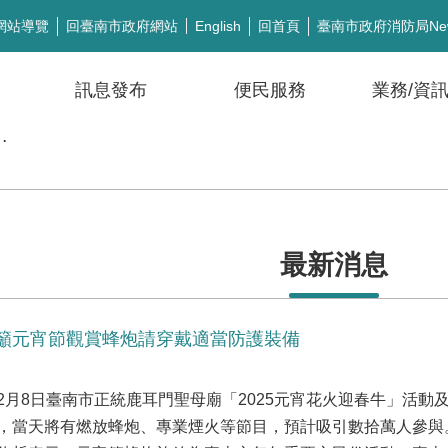
網站導覽
回臺南市政府網站
回首頁
臺南市政府消防局Ne
English
訊息發布
便民服務
業務/資
公開徵信
最新消息
籲元宵節觀賞蜂炮請穿戴適當防護裝備
月8日臺南市正統鹿耳門聖母廟「2025元宵花火迎春牛」活動及
，當天將有燃放蜂炮、專業煙火等節目，預計吸引數拾萬人參與