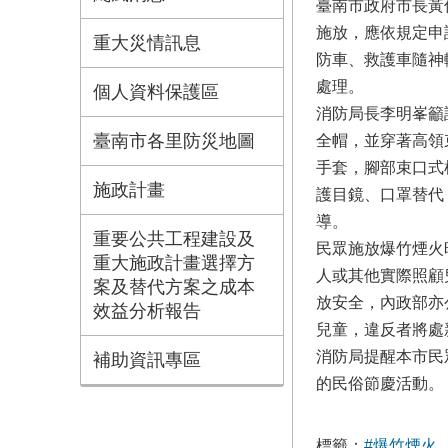
臺南市政府市長黃
施放，應依規定申
重大災情訊息
防車、救護車隨神
處理。
個人資料保護區
消防局長李明峯籲
臺南市各里防災地圖
全帽，並穿著高領
手套，腳部束口式
施政計畫
護目鏡、口罩替代
導。
重要公共工程建設及
民眾施放爆竹煙火
重大施政計畫選擇方
人或其他實際照顧
案及替代方案之成本
放安全，內政部亦
效益分析報告
兒童，違反者將處
消防局提醒本市民
補助資訊專區
的民俗節慶活動。
標籤：
#爆竹煙火