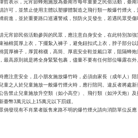
偉哲表示，元宵節蜂炮施放為臺南市每年重要之民俗活動，臺南
請許可，並禁止使用主體以塑膠體製造之飛行類一般爆竹煙火，
轎前進，並於重要路口巡邏警戒，預防火災發生，若遇民眾受傷
請元宵節民俗活動參與的民眾，應注意自身安全，在此特別加強
束袖棉質厚上衣，下擺紮入褲子，避免鈕扣式上衣，脖子部分以
棉質厚褲子，厚質棉襪，高筒、厚底安全鞋並戴口罩，阻隔蜂炮
，最高原則就是將全身緊緊包裹，儘量不要有任何部位曝露在外
時應注意安全，且小朋友施放爆竹時，必須由家長（成年人）陪
兒童之人於兒童施放一般爆竹煙火時，應行陪同。違反者將處新
公告禁止兒童施放升空類（如小高空）、飛行類（如沖天炮）及
新臺幣3萬元以上15萬元以下罰鍰。
眾倘發現有不肖業者販售來路不明的爆竹煙火請向消防單位反應，