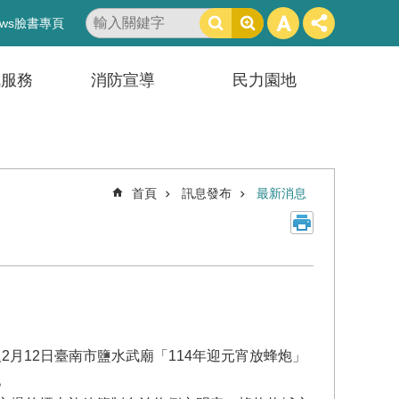
搜
ws臉書專頁
尋
訊服務
消防宣導
民力園地
首頁
訊息發布
最新消息
2月12日臺南市鹽水武廟「114年迎元宵放蜂炮」
。