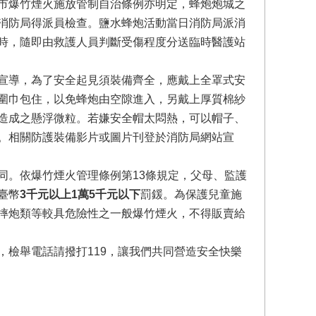
市爆竹煙火施放管制自治條例亦明定，蜂炮炮城之
消防局得派員檢查。鹽水蜂炮活動當日消防局派消
時，隨即由救護人員判斷受傷程度分送臨時醫護站
宣導，為了安全起見須裝備齊全，應戴上全罩式安
圍巾包住，以免蜂炮由空隙進入，另戴上厚質棉紗
造成之懸浮微粒。若嫌安全帽太悶熱，可以帽子、
。相關防護裝備影片或圖片刊登於消防局網站宣
同。依爆竹煙火管理條例第13條規定，父母、監護
臺幣
3千元以上1萬5千元以下
罰鍰。為保護兒童施
摔炮類等較具危險性之一般爆竹煙火，不得販賣給
檢舉電話請撥打119，讓我們共同營造安全快樂