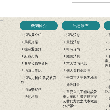
:::
機關簡介
訊息發布
消防局介紹
消防消息
局長介紹
最新消息
機關通訊錄
即時災情
組織架構
颱風消息
業
各單位職掌介紹
重大災情訊息
理
消防大事紀
個人資料保護區
臺南市各里防災地圖
消防史料館‧防災教育
館
施政計畫
消防榮譽榜
記
重要公共工程建設及
重大施政計畫選擇方案
活動相簿
及替代方案之成本效益
分析報告