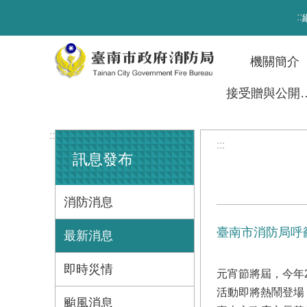
跳到主要內容區塊
:::
機關簡介
接受贈與
:::
:::
訊息發布
消防消息
臺南市消防局呼
最新消息
即時災情
元宵節將屆，今年2
活動即將熱鬧登場
颱風消息