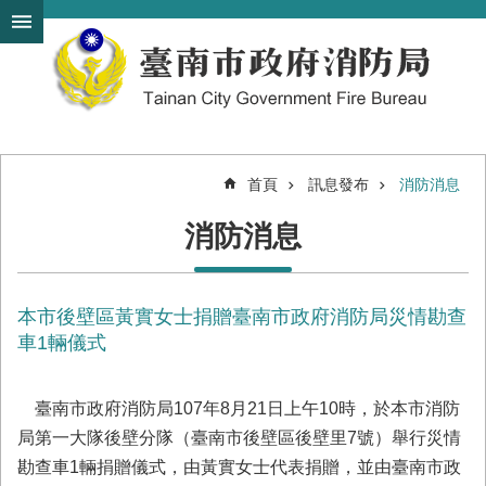
搜
跳到主要內容區塊
尋
進
階
搜
尋
首頁
訊息發布
消防消息
機
消防消息
關
簡
介
本市後壁區黃實女士捐贈臺南市政府消防局災情勘查
訊
息
車1輛儀式
發
布
臺南市政府消防局107年8月21日上午10時，於本市消防
便
局第一大隊後壁分隊（臺南市後壁區後壁里7號）舉行災情
民
勘查車1輛捐贈儀式，由黃實女士代表捐贈，並由臺南市政
服