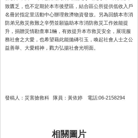
與
致匱乏，也不定期於本市後壁區，結合區公所提供低收入戶
公
名冊於指定里活動中心辦理救濟物資發放。另為回饋本市消
開
徵
防弟兄救災救難之辛勞並願協助本市消防救災工作效能提
信
升，捐贈災情勘查車1輛，有效提升本市救災安全，展現服
務社會之大愛，也希望藉此能拋磚引玉，喚起社會人士之公
網
益善舉、大愛精神，戮力弘揚社會光明面。
站
導
覽
回
臺
南
市
發稿人：災害搶救科 隊員：黃依婷 電話:06-2158294
政
府
網
站
相關圖片
English