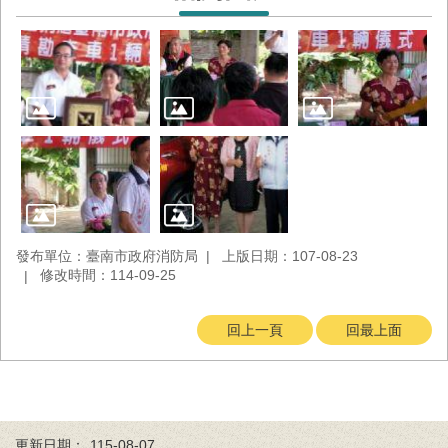
回
首
頁
臺
南
市
政
府
消
防
局
發布單位：臺南市政府消防局
上版日期：107-08-23
News
修改時間：114-09-25
臉
書
專
回上一頁
回最上面
頁
機
關
位
更新日期：
115-08-07