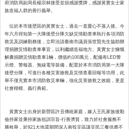
務
府消防局副局長楊宗林接受並頒感謝獎牌，感謝黃實女士家
族造福人群的善行義舉。
業
務/
資
位於本市後壁區的黃實女士，過去一直愛心不落人後。今
訊
年六月得知第一大隊後壁分隊欠缺災情勘查車執行各項消防
服
救災及訓練勤務後，立即洽請臺南市議員張世賢先生協助辦
務
理捐贈災情勘查車事宜，以利繼續造福地方。黃實女士慷慨
消
解囊捐贈災情勘查車1輛，價值約100萬元，配備有LED警
防
示燈、警報器、無線電等裝備，配置於本市消防局第一大隊
宣
導
後壁分隊，可進行各種災害搶救及災情查看回報等功用，此
舉不僅充實本市消防救災車輛，強化災害搶救之效能，更是
民
社會楷模、義行典範。
力
園
地
黃實女士出身於新營區許丑傳統家庭，嫁入王氏家族後勤
接
受
儉持家並秉持家族祖訓宗旨-行善濟貧，致力於社會服務不
贈
勝枚舉，於921大地震期間深入南投災區讓災民三餐供應不