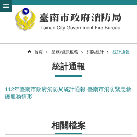
搜
跳到主要內容區塊
尋
進
階
搜
尋
首頁
業務/資訊服務
消防統計
統計通報
機
統計通報
關
簡
介
112年臺南市政府消防局統計通報-臺南市消防緊急救
訊
息
護服務情形
發
布
便
相關檔案
民
服