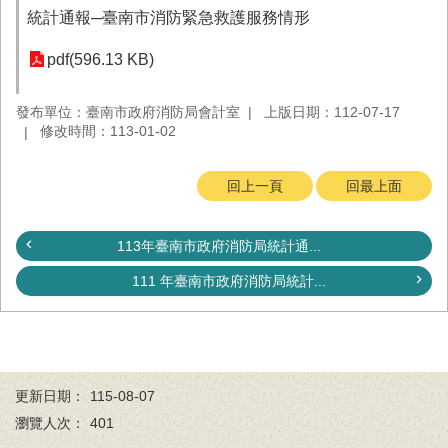
務
統計通報─臺南市消防緊急救護服務情形
業
pdf(596.13 KB)
務/
資
訊
發布單位：臺南市政府消防局會計室
上版日期：112-07-17
服
修改時間：113-01-02
務
回上一頁
回最上面
消
防
宣
113年臺南市政府消防局統計通...
導
111 年臺南市政府消防局統計...
民
力
園
地
接
更新日期：
115-08-07
受
瀏覽人次：
401
贈