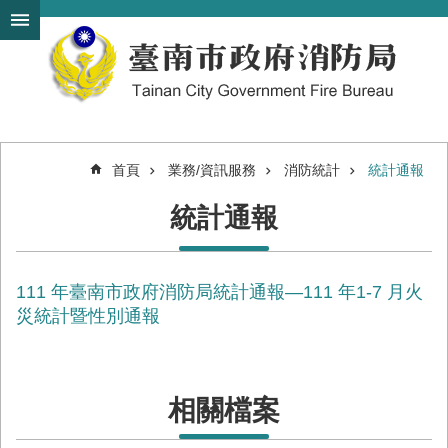
搜
跳到主要內容區塊
尋
進
階
搜
尋
首頁
業務/資訊服務
消防統計
統計通報
機
統計通報
關
簡
介
111 年臺南市政府消防局統計通報—111 年1-7 月火
訊
息
災統計暨性別通報
發
布
便
相關檔案
民
服