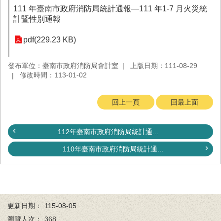
務
111 年臺南市政府消防局統計通報—111 年1-7 月火災統
計暨性別通報
業
務/
pdf(229.23 KB)
資
訊
服
發布單位：臺南市政府消防局會計室
上版日期：111-08-29
務
修改時間：113-01-02
消
回上一頁
回最上面
防
宣
導
112年臺南市政府消防局統計通...
民
110年臺南市政府消防局統計通...
力
園
地
接
受
更新日期：
115-08-05
贈
瀏覽人次：
368