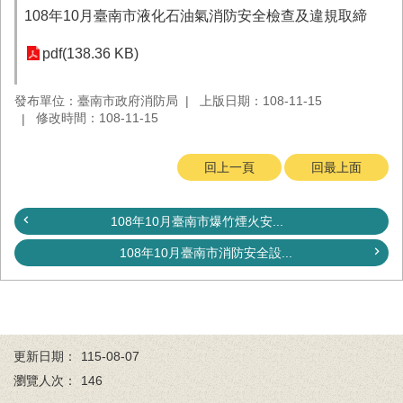
務
108年10月臺南市液化石油氣消防安全檢查及違規取締
業
pdf(138.36 KB)
務/
資
訊
發布單位：臺南市政府消防局
上版日期：108-11-15
服
修改時間：108-11-15
務
回上一頁
回最上面
消
防
宣
108年10月臺南市爆竹煙火安...
導
108年10月臺南市消防安全設...
民
力
園
地
接
更新日期：
115-08-07
受
瀏覽人次：
146
贈