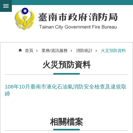
搜
跳到主要內容區塊
尋
進
階
搜
尋
首頁
業務/資訊服務
消防統計
火災預防資料
機
火災預防資料
關
簡
介
108年10月臺南市液化石油氣消防安全檢查及違規取
訊
息
締
發
布
便
相關檔案
民
服