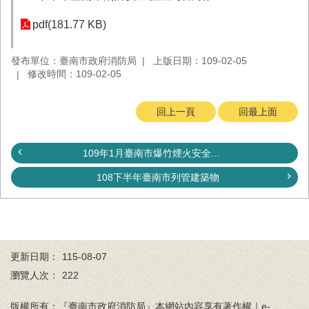
務
pdf(181.77 KB)
業
務/
發布單位：臺南市政府消防局
上版日期：109-02-05
資
修改時間：109-02-05
訊
服
務
回上一頁
回最上面
消
防
109年1月臺南市爆竹煙火安全...
宣
導
108下半年臺南市列管建築物
民
力
園
地
更新日期：
115-08-07
接
瀏覽人次：
222
受
贈
版權所有：『臺南市政府消防局』本網站內容享有著作權｜e-