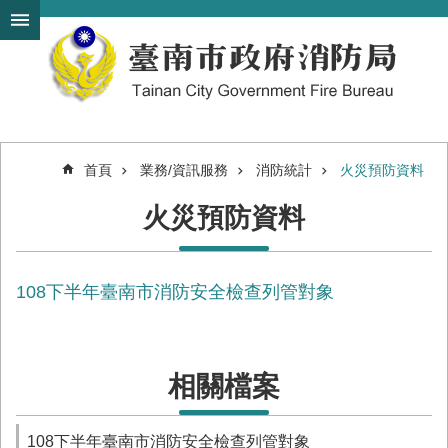
搜
跳到主要內容區塊
尋
進
階
搜
尋
首頁
業務/資訊服務
消防統計
火災預防資料
機
火災預防資料
關
簡
介
108下半年臺南市消防安全檢查列管對象
訊
息
發
布
相關檔案
便
民
服
108下半年臺南市消防安全檢查列管對象