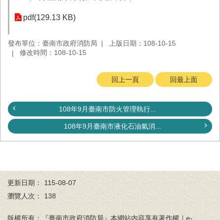
務
pdf(129.13 KB)
業
務/
發布單位：臺南市政府消防局
上版日期：108-10-15
資
修改時間：108-10-15
訊
服
務
回上一頁
回最上面
消
防
108年9月臺南市防火管理執行...
宣
導
108年9月臺南市液化石油氣消...
民
力
園
地
更新日期：
115-08-07
接
瀏覽人次：
138
受
贈
版權所有：『臺南市政府消防局』本網站內容享有著作權｜e-