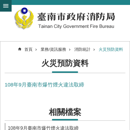
搜
跳到主要內容區塊
尋
進
階
搜
尋
首頁
業務/資訊服務
消防統計
火災預防資料
機
火災預防資料
關
簡
介
108年9月臺南市爆竹煙火違法取締
訊
息
發
布
相關檔案
便
民
服
108年9月臺南市爆竹煙火違法取締