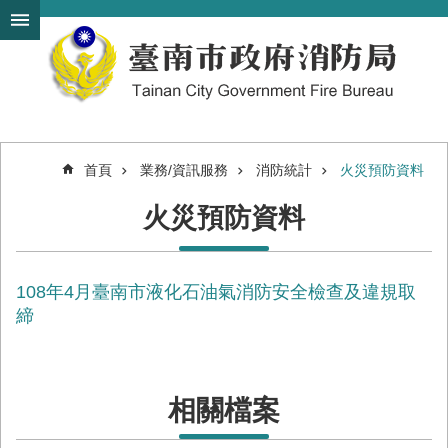
搜
跳到主要內容區塊
尋
進
階
搜
尋
首頁
業務/資訊服務
消防統計
火災預防資料
機
火災預防資料
關
簡
介
108年4月臺南市液化石油氣消防安全檢查及違規取
訊
息
締
發
布
便
相關檔案
民
服