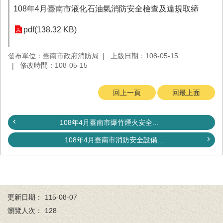
務
108年4月臺南市液化石油氣消防安全檢查及違規取締
業
pdf(138.32 KB)
務/
資
訊
發布單位：臺南市政府消防局
上版日期：108-05-15
服
修改時間：108-05-15
務
回上一頁
回最上面
消
防
宣
108年4月臺南市爆竹煙火安全...
導
108年4月臺南市消防安全設備...
民
力
園
地
接
更新日期：
115-08-07
受
瀏覽人次：
128
贈