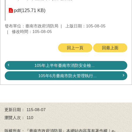
務
pdf(125.71 KB)
業
務/
發布單位：臺南市政府消防局
上版日期：105-08-05
資
修改時間：105-08-05
訊
服
務
回上一頁
回最上面
消
防
105年上半年臺南市消防安全檢...
宣
導
105年6月臺南市防火管理執行...
民
力
園
地
更新日期：
115-08-07
接
瀏覽人次：
110
受
贈
版權所有：『臺南市政府消防局』本網站內容享有著作權｜e-