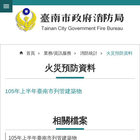
搜
跳到主要內容區塊
尋
進
階
搜
尋
首頁
業務/資訊服務
消防統計
火災預防資料
機
火災預防資料
關
簡
介
105年上半年臺南市列管建築物
訊
息
發
布
相關檔案
便
民
服
105年上半年臺南市列管建築物