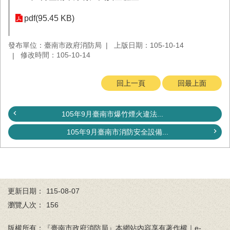
務
pdf(95.45 KB)
業
務/
發布單位：臺南市政府消防局
上版日期：105-10-14
資
修改時間：105-10-14
訊
服
務
回上一頁
回最上面
消
防
105年9月臺南市爆竹煙火違法...
宣
導
105年9月臺南市消防安全設備...
民
力
園
地
更新日期：
115-08-07
接
瀏覽人次：
156
受
贈
版權所有：『臺南市政府消防局』本網站內容享有著作權｜e-