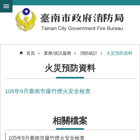
搜
跳到主要內容區塊
尋
進
階
搜
尋
首頁
業務/資訊服務
消防統計
火災預防資料
機
火災預防資料
關
簡
介
105年9月臺南市爆竹煙火安全檢查
訊
息
發
布
相關檔案
便
民
服
105年9月臺南市爆竹煙火安全檢查