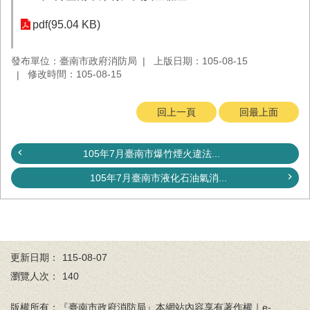
務
pdf(95.04 KB)
業
務/
發布單位：臺南市政府消防局
上版日期：105-08-15
資
修改時間：105-08-15
訊
服
務
回上一頁
回最上面
消
防
105年7月臺南市爆竹煙火違法...
宣
導
105年7月臺南市液化石油氣消...
民
力
園
地
更新日期：
115-08-07
接
瀏覽人次：
140
受
贈
版權所有：『臺南市政府消防局』本網站內容享有著作權｜e-