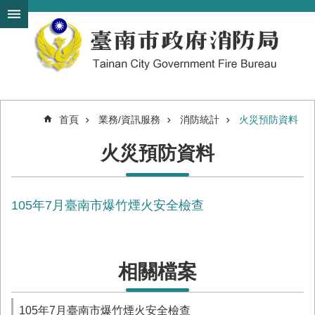
搜
跳到主要內容區塊
尋
進
階
搜
尋
首頁
業務/資訊服務
消防統計
火災預防資料
機
火災預防資料
關
簡
介
105年7月臺南市爆竹煙火安全檢查
訊
息
發
布
相關檔案
便
民
服
105年7月臺南市爆竹煙火安全檢查