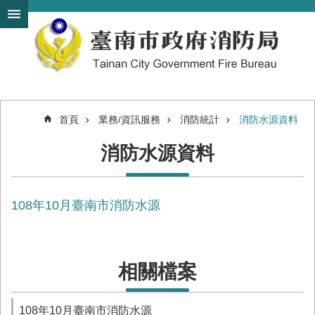
搜
跳到主要內容區塊
尋
進
階
搜
尋
首頁
業務/資訊服務
消防統計
消防水源資料
機
消防水源資料
關
簡
介
108年10月臺南市消防水源
訊
息
發
布
相關檔案
便
民
服
108年10月臺南市消防水源