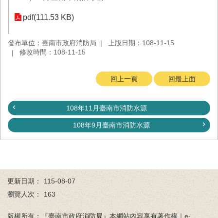
務
pdf(111.53 KB)
業
務/
發布單位：臺南市政府消防局
上版日期：108-11-15
資
修改時間：108-11-15
訊
服
務
回上一頁
回最上面
消
防
108年11月臺南市消防水源
宣
導
108年9月臺南市消防水源
民
力
園
地
更新日期：
115-08-07
接
瀏覽人次：
163
受
贈
版權所有：『臺南市政府消防局』本網站內容享有著作權｜e-