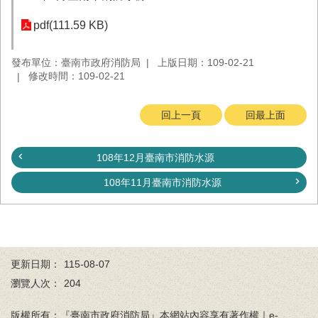
務
pdf(111.59 KB)
業
務/
發布單位：臺南市政府消防局
上版日期：109-02-21
資
修改時間：109-02-21
訊
服
務
回上一頁
回最上面
消
防
108年12月臺南市消防水源
宣
導
108年11月臺南市消防水源
民
力
園
地
更新日期：
115-08-07
接
瀏覽人次：
204
受
贈
版權所有：『臺南市政府消防局』本網站內容享有著作權｜e-