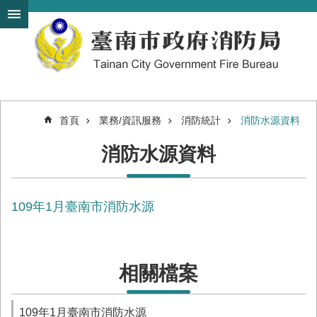
搜
跳到主要內容區塊
尋
進
階
搜
尋
首頁
業務/資訊服務
消防統計
消防水源資料
機
消防水源資料
關
簡
介
109年1月臺南市消防水源
訊
息
發
布
相關檔案
便
民
服
109年1月臺南市消防水源