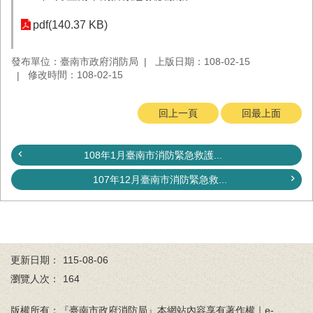
務
pdf(140.37 KB)
業
務/
發布單位：臺南市政府消防局
上版日期：108-02-15
資
修改時間：108-02-15
訊
服
務
回上一頁
回最上面
消
防
108年1月臺南市消防緊急救護...
宣
導
107年12月臺南市消防緊急救...
民
力
園
地
更新日期：
115-08-06
接
瀏覽人次：
164
受
贈
版權所有：『臺南市政府消防局』本網站內容享有著作權｜e-