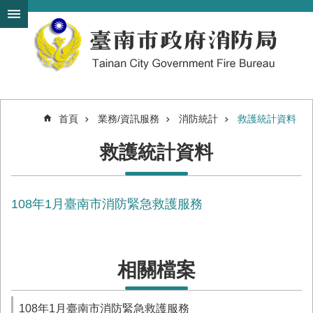
搜
跳到主要內容區塊
尋
進
階
搜
尋
首頁
業務/資訊服務
消防統計
救護統計資料
機
救護統計資料
關
簡
介
108年1月臺南市消防緊急救護服務
訊
息
發
布
相關檔案
便
民
服
108年1月臺南市消防緊急救護服務