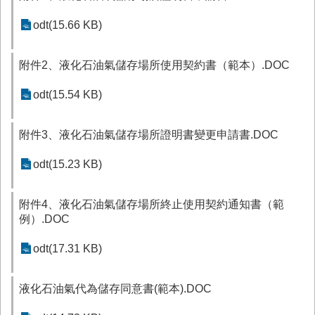
務
odt(15.66 KB)
業
務/
資
附件2、液化石油氣儲存場所使用契約書（範本）.DOC
訊
服
odt(15.54 KB)
務
消
附件3、液化石油氣儲存場所證明書變更申請書.DOC
防
宣
odt(15.23 KB)
導
民
附件4、液化石油氣儲存場所終止使用契約通知書（範
力
例）.DOC
園
地
odt(17.31 KB)
接
液化石油氣代為儲存同意書(範本).DOC
受
贈