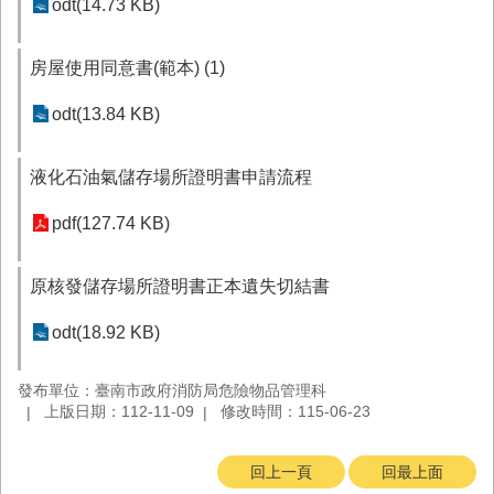
odt(14.73 KB)
與
公
開
房屋使用同意書(範本) (1)
徵
信
odt(13.84 KB)
網
液化石油氣儲存場所證明書申請流程
站
導
pdf(127.74 KB)
覽
回
原核發儲存場所證明書正本遺失切結書
臺
南
odt(18.92 KB)
市
政
府
發布單位：臺南市政府消防局危險物品管理科
網
上版日期：112-11-09
修改時間：115-06-23
站
回上一頁
回最上面
English