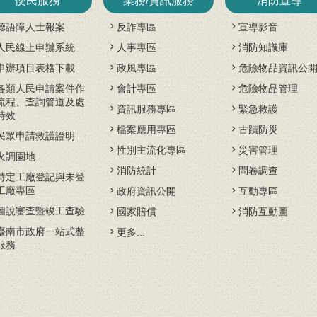
便民服務
業務/資訊服務
消防宣導
聽語障人士報案
反詐專區
宣導影音
人民線上申辦系統
人事專區
消防知識庫
申辦項目表格下載
政風專區
危險物品資訊公
各類人民申請案件作
會計專區
危險物品管理
流程、查詢管道及處
資訊服務專區
緊急救護
時效
檔案應用專區
古蹟防災
民眾申請救護證明
性別主流化專區
災害管理
火調園地
消防統計
問卷調查
特定工廠登記與未登
工廠專區
政府資訊公開
互動專區
圖說審查暨竣工查驗
國家賠償
消防互動圖
臺南市政府一站式整
更多...
服務