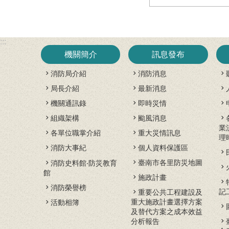
:::
機關簡介
訊息發布
消防局介紹
消防消息
局長介紹
最新消息
機關通訊錄
即時災情
組織架構
颱風消息
業
各單位職掌介紹
重大災情訊息
理
消防大事紀
個人資料保護區
臺南市各里防災地圖
消防史料館‧防災教育
館
施政計畫
消防榮譽榜
記
重要公共工程建設及
重大施政計畫選擇方案
活動相簿
及替代方案之成本效益
分析報告