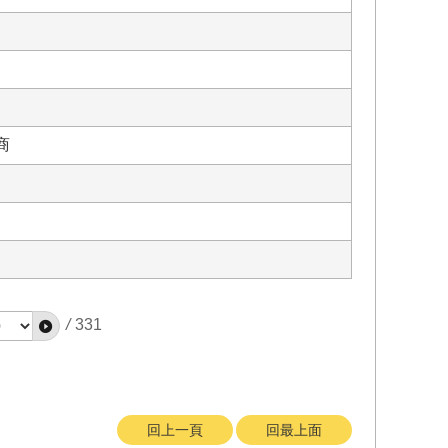
商
/
331
回上一頁
回最上面