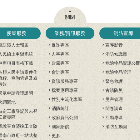
關閉
便民服務
業務/資訊服務
消防宣導
聽語障人士報案
反詐專區
宣導影音
人民線上申辦系統
人事專區
消防知識庫
申辦項目表格下載
政風專區
危險物品資訊公
各類人民申請案件作
會計專區
危險物品管理
流程、查詢管道及處
資訊服務專區
緊急救護
時效
檔案應用專區
古蹟防災
民眾申請救護證明
性別主流化專區
災害管理
火調園地
消防統計
問卷調查
特定工廠登記與未登
工廠專區
政府資訊公開
互動專區
圖說審查暨竣工查驗
國家賠償
消防互動圖
臺南市政府一站式整
更多...