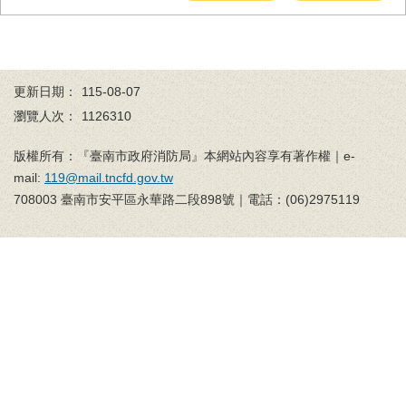
務
業
務/
資
更新日期：
115-08-07
訊
瀏覽人次：
1126310
服
務
版權所有：『臺南市政府消防局』本網站內容享有著作權｜e-
消
mail:
119@mail.tncfd.gov.tw
防
708003 臺南市安平區永華路二段898號｜電話：(06)2975119
宣
導
民
力
園
地
接
受
贈