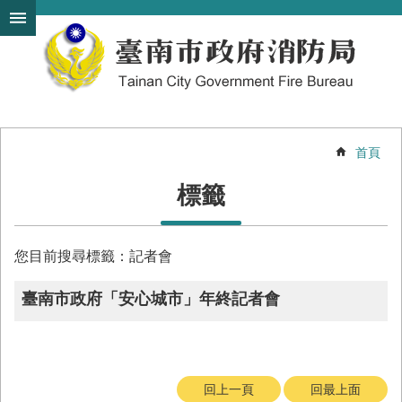
搜
跳到主要內容區塊
尋
進
階
搜
尋
首頁
機
標籤
關
簡
介
您目前搜尋標籤：記者會
訊
息
臺南市政府「安心城市」年終記者會
發
布
便
民
回上一頁
回最上面
服