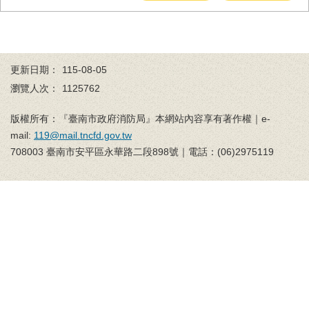
務
業
務/
資
更新日期：
115-08-05
訊
瀏覽人次：
1125762
服
務
版權所有：『臺南市政府消防局』本網站內容享有著作權｜e-
消
mail:
119@mail.tncfd.gov.tw
防
708003 臺南市安平區永華路二段898號｜電話：(06)2975119
宣
導
民
力
園
地
接
受
贈