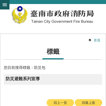
搜
跳到主要內容區塊
尋
進
階
搜
尋
首頁
機
標籤
關
簡
介
您目前搜尋標籤：防災包
訊
息
防災避難系列宣導
發
布
便
民
回上一頁
回最上面
服