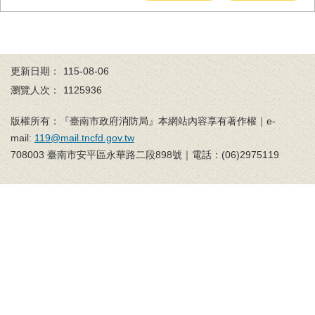
務
業
務/
資
更新日期：
115-08-06
訊
瀏覽人次：
1125936
服
務
版權所有：『臺南市政府消防局』本網站內容享有著作權｜e-
消
mail:
119@mail.tncfd.gov.tw
防
708003 臺南市安平區永華路二段898號｜電話：(06)2975119
宣
導
民
力
園
地
接
受
贈