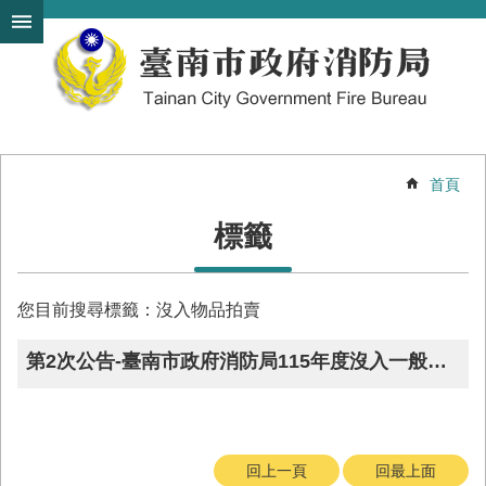
搜
跳到主要內容區塊
尋
進
階
搜
尋
首頁
機
標籤
關
簡
介
您目前搜尋標籤：沒入物品拍賣
訊
息
第2次公告-臺南市政府消防局115年度沒入一般爆竹煙火拍賣案
發
布
便
民
回上一頁
回最上面
服