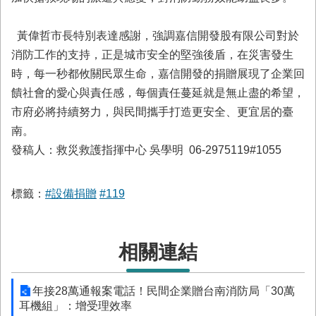
與
公
開
黃偉哲市長特別表達感謝，強調嘉信開發股有限公司對於
徵
消防工作的支持，正是城市安全的堅強後盾，在災害發生
信
時，每一秒都攸關民眾生命，嘉信開發的捐贈展現了企業回
饋社會的愛心與責任感，每個責任蔓延就是無止盡的希望，
網
市府必將持續努力，與民間攜手打造更安全、更宜居的臺
站
南。
導
覽
發稿人：救災救護指揮中心 吳學明 06-2975119#1055
回
臺
標籤：
#設備捐贈
#119
南
市
政
府
相關連結
網
站
年接28萬通報案電話！民間企業贈台南消防局「30萬
English
耳機組」：增受理效率