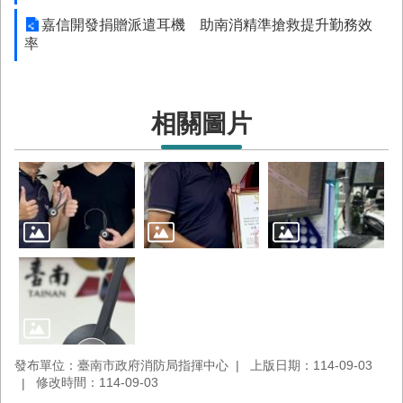
回
嘉信開發捐贈派遣耳機 助南消精準搶救提升勤務效
首
率
頁
臺
南
相關圖片
市
政
府
消
防
局
News
臉
書
專
頁
機
發布單位：臺南市政府消防局指揮中心
上版日期：114-09-03
關
修改時間：114-09-03
位