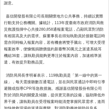
務
謝意。
業
嘉信開發股有限公司長期關懷地方公共事務，持續以實際
務/
資
行動支持公務機關。據統計，113年度臺南市政府消防局救
訊
災救護指揮中心共接280,858通報案電話，凸顯民眾對消防
服
有相當高及大的需求。蘇董事長在得知執勤員於接聽電話時
務
需亦同時輸入報案內容，若有機會將雙手騰出，可增大受理
消
報案效率，便慷慨捐贈價值約新臺幣30萬元之派遣系統耳
防
機組36套，讓執勤員能夠更專注於報案內容，加速精準派
宣
導
遣，有效提升勤務品質。
民
消防局局長李明峯表示，119執勤員是「第一線中的第一
力
園
線」，每天需接聽數百通電話，並在與民眾通話中即時引導
地
避難或指導CPR等急救措施。感謝嘉信開發股份有限公司
對於消防局的關愛及傾聽，提供更完善的設備，協助降低外
接
受
界干擾，讓執勤員在受理報案時能清楚掌握民眾需求，進而
贈
加快搶救現場的派遣與應變，對消防勤務效能助益良多。