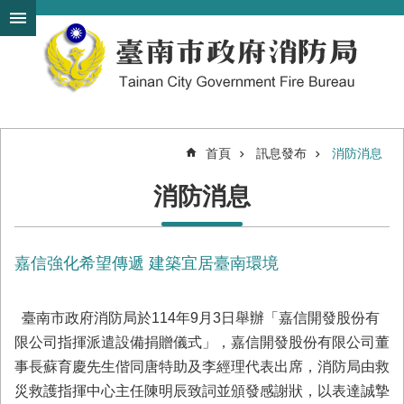
搜
跳到主要內容區塊
尋
進
階
搜
尋
首頁
訊息發布
消防消息
機
消防消息
關
簡
介
嘉信強化希望傳遞 建築宜居臺南環境
訊
息
發
臺南市政府消防局於114年9月3日舉辦「嘉信開發股份有
布
限公司指揮派遣設備捐贈儀式」，嘉信開發股份有限公司董
便
事長蘇育慶先生偕同唐特助及李經理代表出席，消防局由救
民
災救護指揮中心主任陳明辰致詞並頒發感謝狀，以表達誠摯
服