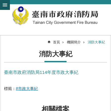
搜
跳到主要內容區塊
尋
進
階
搜
尋
首頁
機關簡介
消防大事紀
機
消防大事紀
關
簡
介
臺南市政府消防局114年度市政大事紀
訊
息
發
布
標籤：
#市政大事紀
便
民
相關檔案
服