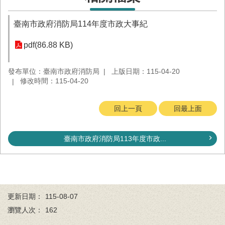
務
業
臺南市政府消防局114年度市政大事紀
務/
資
pdf(86.88 KB)
訊
服
發布單位：臺南市政府消防局
上版日期：115-04-20
務
修改時間：115-04-20
消
防
回上一頁
回最上面
宣
導
臺南市政府消防局113年度市政...
民
力
園
地
接
更新日期：
115-08-07
受
瀏覽人次：
162
贈