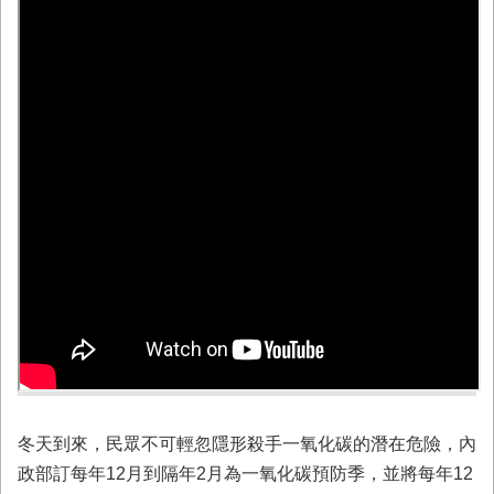
務
業
務/
資
訊
服
務
消
防
宣
導
民
力
園
地
接
冬天到來，民眾不可輕忽隱形殺手一氧化碳的潛在危險，內
受
政部訂每年12月到隔年2月為一氧化碳預防季，並將每年12
贈