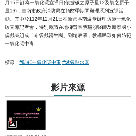
與
月16日訂為一氧化碳宣導日(依據碳之原子量12及氧之原子
公
量16)，臺南市政府消防局在預防季期間辦理系列宣導活
開
動。其中於112年12月21日在新營區南瀛堂辦理防範一氧化
徵
碳宣導記者會，特別邀請在地柳營區蔡瑞頒醫師及新泰國小
信
偶戲團組成「布袋戲醫生團」到場表演，教導民眾如何防範
一氧化碳中毒
網
站
導
標籤：
#防範一氧化碳中毒
#燃氣熱水器
覽
回
臺
影片來源
南
市
政
府
網
站
English