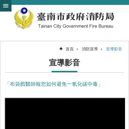
搜
跳到主要內容區塊
尋
進
階
搜
尋
首頁
消防宣導
宣導影音
機
宣導影音
關
簡
介
「布袋戲醫師報您如何避免一氧化碳中毒」
訊
息
發
布
便
民
服