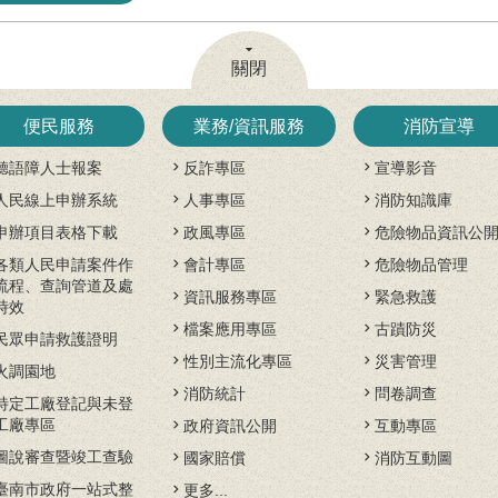
關閉
便民服務
業務/資訊服務
消防宣導
聽語障人士報案
反詐專區
宣導影音
人民線上申辦系統
人事專區
消防知識庫
申辦項目表格下載
政風專區
危險物品資訊公
各類人民申請案件作
會計專區
危險物品管理
流程、查詢管道及處
資訊服務專區
緊急救護
時效
檔案應用專區
古蹟防災
民眾申請救護證明
性別主流化專區
災害管理
火調園地
消防統計
問卷調查
特定工廠登記與未登
工廠專區
政府資訊公開
互動專區
圖說審查暨竣工查驗
國家賠償
消防互動圖
臺南市政府一站式整
更多...