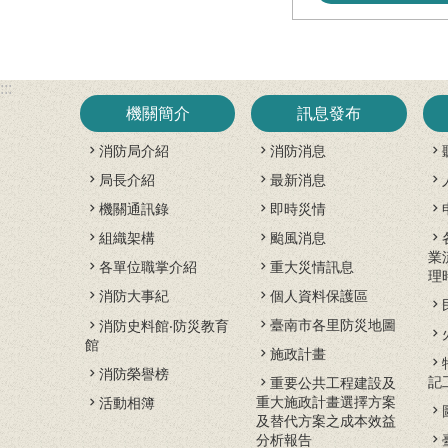
:::
機關簡介
訊息發布
消防局介紹
消防消息
局長介紹
最新消息
機關通訊錄
即時災情
組織架構
颱風消息
業
各單位職掌介紹
重大災情訊息
理
消防大事紀
個人資料保護區
臺南市各里防災地圖
消防史料館‧防災教育
館
施政計畫
消防榮譽榜
記
重要公共工程建設及
重大施政計畫選擇方案
活動相簿
及替代方案之成本效益
分析報告